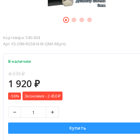
Код товара:
540-404
Арт. KS-20M-RG58-N-M-QMA-M(угл)
В наличии
4 370
₽
1 920
₽
-56%
Экономия -
2 450
₽
Купить