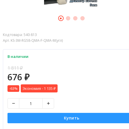
Код товара:
540-813
Арт. KS-3M-RG58-QMA-F-QMA-M(угл)
В наличии
1 811
₽
676
₽
-63%
Экономия -
1 135
₽
Купить