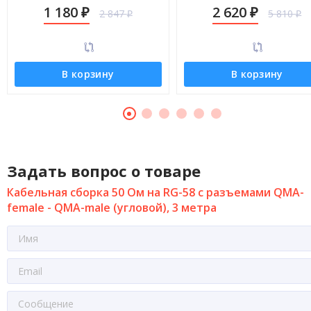
QMA-male (угловой), 10 метров
QMA-male (угловой), 30 мет
1 180
2 620
2 847
5 810
₽
₽
₽
₽
В корзину
В корзину
Задать вопрос о товаре
Кабельная сборка 50 Ом на RG-58 с разъемами QMA-
female - QMA-male (угловой), 3 метра