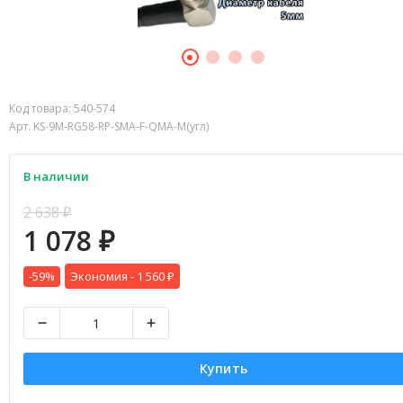
Код товара:
540-574
Арт. KS-9M-RG58-RP-SMA-F-QMA-M(угл)
В наличии
2 638
₽
1 078
₽
-59%
Экономия -
1 560
₽
Купить