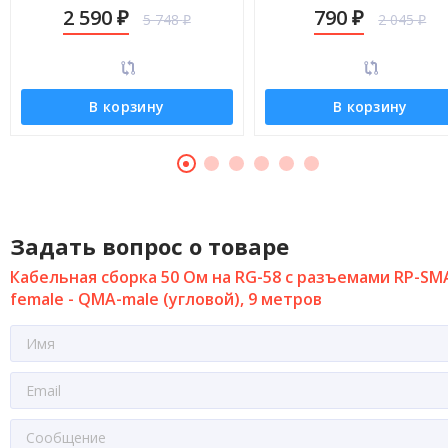
QMA-male (угловой), 30 метров
QMA-male (угловой), 5 мет
2 590
790
5 748
2 045
₽
₽
₽
₽
В корзину
В корзину
Задать вопрос о товаре
Кабельная сборка 50 Ом на RG-58 с разъемами RP-SM
female - QMA-male (угловой), 9 метров