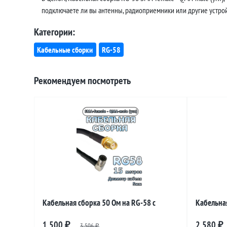
подключаете ли вы антенны, радиоприемники или другие устройс
Категории:
Кабельные сборки
RG-58
Рекомендуем посмотреть
Кабельная сборка 50 Ом на RG-58 с
Кабельная
разъемами SMA-female - QMA-male
разъемам
1 500
2 580
₽
3 506
₽
₽