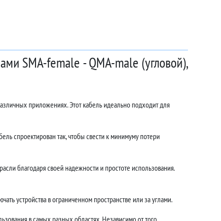
ами SMA-female - QMA-male (угловой),
различных приложениях. Этот кабель идеально подходит для
ель спроектирован так, чтобы свести к минимуму потери
асли благодаря своей надежности и простоте использования.
чать устройства в ограниченном пространстве или за углами.
ьзования в самых разных областях. Независимо от того,