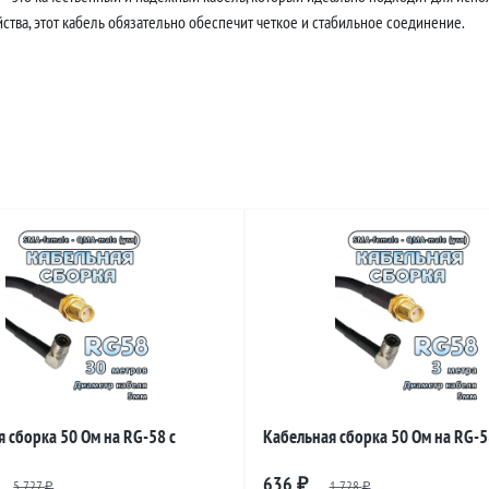
тва, этот кабель обязательно обеспечит четкое и стабильное соединение.
 сборка 50 Ом на RG-58 с
Кабельная сборка 50 Ом на RG-5
и SMA-female - QMA-male
разъемами SMA-female - QMA-ma
636
5 727
₽
1 728
₽
₽