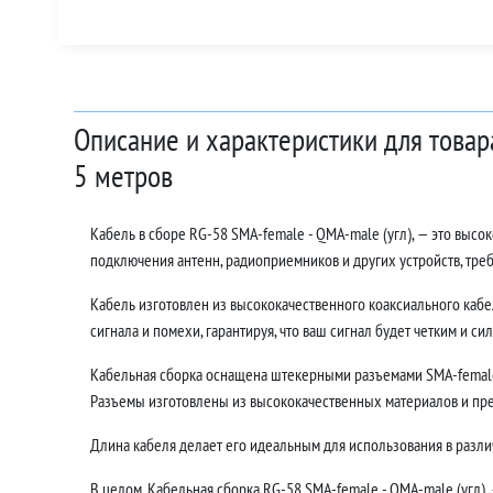
Описание и характеристики для товар
5 метров
Кабель в сборе RG-58 SMA-female - QMA-male (угл), — это выс
подключения антенн, радиоприемников и других устройств, тр
Кабель изготовлен из высококачественного коаксиального кабе
сигнала и помехи, гарантируя, что ваш сигнал будет четким и си
Кабельная сборка оснащена штекерными разъемами SMA-female 
Разъемы изготовлены из высококачественных материалов и пр
Длина кабеля делает его идеальным для использования в различ
В целом, Кабельная сборка RG-58 SMA-female - QMA-male (угл),