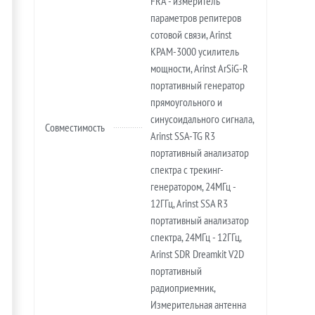
FRA - измеритель
параметров репитеров
сотовой связи, Arinst
KPAM-3000 усилитель
мощности, Arinst ArSiG-R
портативный генератор
прямоугольного и
синусоидального сигнала,
Совместимость
Arinst SSA-TG R3
портативный анализатор
спектра с трекинг-
генератором, 24МГц -
12ГГц, Arinst SSA R3
портативный анализатор
спектра, 24МГц - 12ГГц,
Arinst SDR Dreamkit V2D
портативный
радиоприемник,
Измерительная антенна