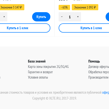
, 30 метров
(угловой), 3 метра
Экономия 3 147
- 63%
Экономия 1 092
₽
₽
База знаний
Помощь
Карта зоны покрытия 2G/3G/4G
Договор оферт
Гарантия и возврат
Обработка пер
н
Условия оплаты
Производители
занная стоимость товаров и условия их приобретения являются публичной
офер
Copyright © XLTE.RU, 2017-2019.