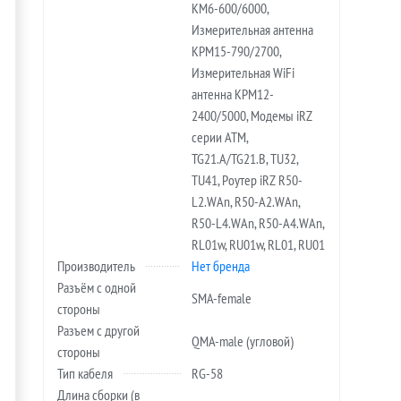
KM6-600/6000,
Измерительная антенна
KPM15-790/2700,
Измерительная WiFi
антенна KPM12-
2400/5000, Модемы iRZ
серии ATM,
TG21.A/TG21.B, TU32,
TU41, Роутер iRZ R50-
L2.WAn, R50-A2.WAn,
R50-L4.WAn, R50-A4.WAn,
RL01w, RU01w, RL01, RU01
Производитель
Нет бренда
Разъём с одной
SMA-female
стороны
Разъем с другой
QMA-male (угловой)
стороны
Тип кабеля
RG-58
Длина сборки (в