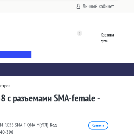
Личный кабинет
0
Корзина
пуста
метров
8 с разъемами SMA-female -
5M-RG58-SMA-F-QMA-M(УГЛ)
Код
Сравнить
40-398