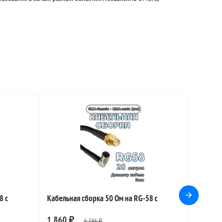
8 с
Кабельная сборка 50 Ом на RG-58 с
le
разъемами SMA-female - QMA-male
1 860
₽
4 246
₽