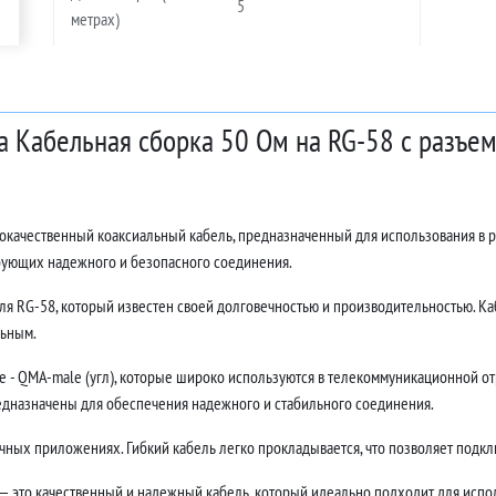
5
метрах)
а Кабельная сборка 50 Ом на RG-58 с разъем
ококачественный коаксиальный кабель, предназначенный для использования в 
ебующих надежного и безопасного соединения.
ля RG-58, который известен своей долговечностью и производительностью. Каб
льным.
- QMA-male (угл), которые широко используются в телекоммуникационной отр
едназначены для обеспечения надежного и стабильного соединения.
ных приложениях. Гибкий кабель легко прокладывается, что позволяет подклю
 — это качественный и надежный кабель, который идеально подходит для испол