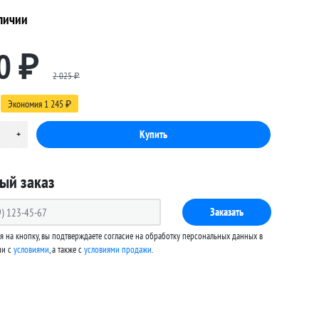
личии
0
₽
2 025
₽
Экономия
1 245
₽
ый заказ
Заказать
 на кнопку, вы подтверждаете согласие на обработку персональных данных в
ии с
условиями
, а также c
условиями продажи
.