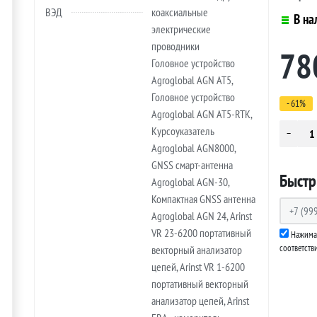
ВЭД
коаксиальные
В на
электрические
проводники
78
Головное устройство
Agroglobal AGN AT5,
Головное устройство
- 61%
Agroglobal AGN AT5-RTK,
Курсоуказатель
Agroglobal AGN8000,
GNSS смарт-антенна
Быстр
Agroglobal AGN-30,
Компактная GNSS антенна
Agroglobal AGN 24, Arinst
VR 23-6200 портативный
Нажимая
соответств
векторный анализатор
цепей, Arinst VR 1-6200
портативный векторный
анализатор цепей, Arinst