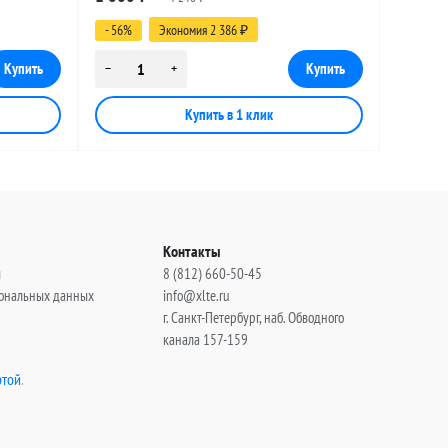
(угловой), 20 метров
- 56%
Экономия 2 386
₽
Контакты
ы
8 (812) 660-50-45
сональных данных
info@xlte.ru
г. Санкт-Петербург, наб. Обводного
канала 157-159
той
.