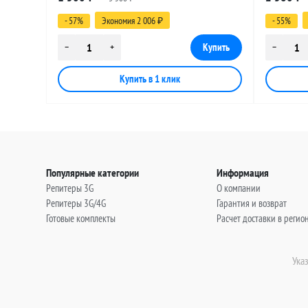
(угловой), 15 метров
(угловой)
- 57%
Экономия 2 006
- 55%
₽
Популярные категории
Информация
Репитеры 3G
О компании
Репитеры 3G/4G
Гарантия и возврат
Готовые комплекты
Расчет доставки в регио
Ука