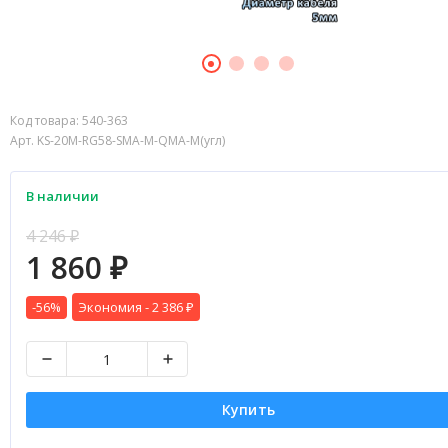
Код товара:
540-363
Арт. KS-20M-RG58-SMA-M-QMA-M(угл)
В наличии
4 246
₽
1 860
₽
-56%
Экономия -
2 386
₽
Купить