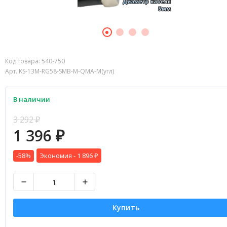
Код товара:
540-750
Арт. KS-13M-RG58-SMB-M-QMA-M(угл)
В наличии
3 292
₽
1 396
₽
-58%
Экономия -
1 896
₽
Купить