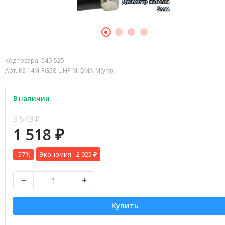
Код товара:
540-525
Арт. KS-14M-RG58-UHF-M-QMA-M(угл)
В наличии
3 543
₽
1 518
₽
-57%
Экономия -
2 025
₽
Купить