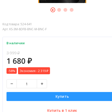
Код товара:
524-641
Арт. KS-3M-8DFB-BNC-M-BNC-F
В наличии
3 999
₽
1 680
₽
-58%
Экономия -
2 319
₽
Купить