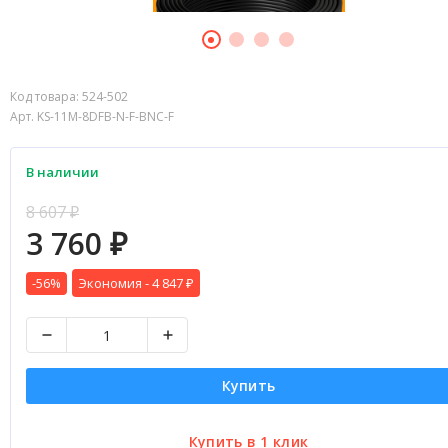
Код товара:
524-502
Арт. KS-11M-8DFB-N-F-BNC-F
В наличии
8 607
₽
3 760
₽
-56%
Экономия -
4 847
₽
Купить