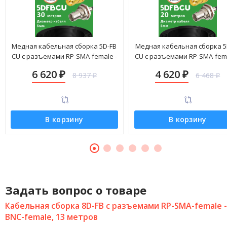
Медная кабельная сборка 5D-FB
Медная кабельная сборка 5
CU с разъемами RP-SMA-female -
CU с разъемами RP-SMA-fema
BNC-female, 30 метров
BNC-female, 20 метров
6 620
4 620
8 937
6 468
₽
₽
₽
₽
В корзину
В корзину
Задать вопрос о товаре
Кабельная сборка 8D-FB с разъемами RP-SMA-female -
BNC-female, 13 метров