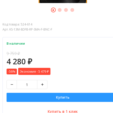
Код товара:
524-614
Арт. KS-13M-8DFB-RP-SMA-F-BNC-F
В наличии
9 759
₽
4 280
₽
-56%
Экономия -
5 479
₽
Купить