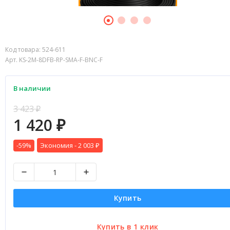
Код товара:
524-611
Арт. KS-2M-8DFB-RP-SMA-F-BNC-F
В наличии
3 423
₽
1 420
₽
-59%
Экономия -
2 003
₽
Купить