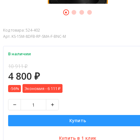
Код товара:
524-402
Арт. KS-15M-8DFB-RP-SMA-F-BNC-M
В наличии
10 911
₽
4 800
₽
-56%
Экономия -
6 111
₽
Купить