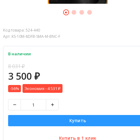
Код товара:
524-440
Арт. KS-10M-8DFB-SMA-M-BNC-F
В наличии
8 031
₽
3 500
₽
-56%
Экономия -
4 531
₽
Купить