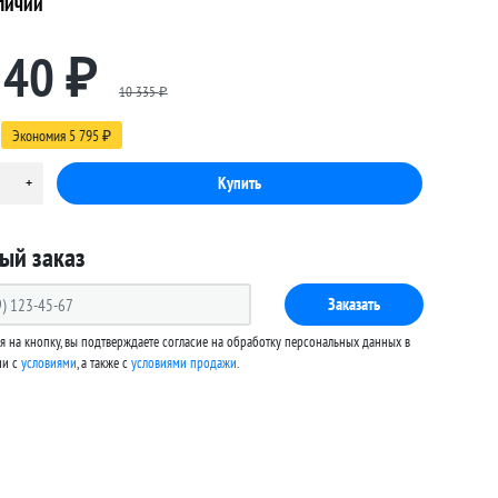
личии
540
₽
10 335
₽
Экономия
5 795
₽
ый заказ
Заказать
 на кнопку, вы подтверждаете согласие на обработку персональных данных в
ии с
условиями
, а также c
условиями продажи
.