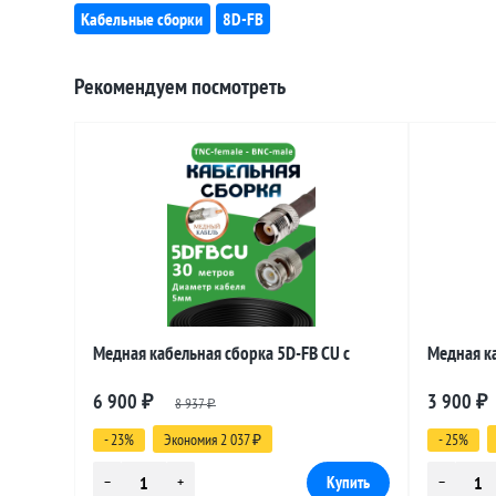
Кабельные сборки
8D-FB
Рекомендуем посмотреть
Медная кабельная сборка 5D-FB CU с
Медная ка
разъемами TNC-female - BNC-male, 30
разъемами
6 900
3 900
₽
8 937
₽
метров
метров
₽
- 23%
Экономия 2 037
- 25%
₽