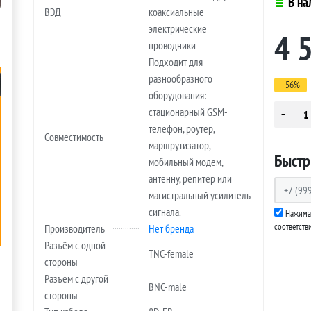
В на
ВЭД
коаксиальные
электрические
4 
проводники
Подходит для
разнообразного
- 56%
оборудования:
стационарный GSM-
телефон, роутер,
Совместимость
маршрутизатор,
Быстр
мобильный модем,
антенну, репитер или
магистральный усилитель
сигнала.
Нажимая
соответств
Производитель
Нет бренда
Разъём с одной
TNC-female
стороны
Разъем с другой
BNC-male
стороны