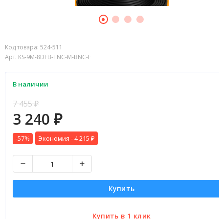
Код товара:
524-511
Арт. KS-9M-8DFB-TNC-M-BNC-F
В наличии
7 455
₽
3 240
₽
-57%
Экономия -
4 215
₽
Купить