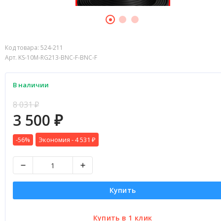
Код товара:
524-211
Арт. KS-10M-RG213-BNC-F-BNC-F
В наличии
8 031
₽
3 500
₽
-56%
Экономия -
4 531
₽
Купить