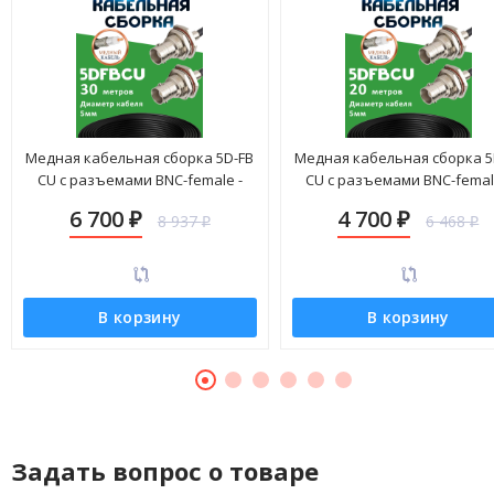
Медная кабельная сборка 5D-FB
Медная кабельная сборка 5
CU с разъемами BNC-female -
CU с разъемами BNC-femal
BNC-female, 30 метров
BNC-female, 20 метров
6 700
4 700
8 937
6 468
₽
₽
₽
₽
В корзину
В корзину
Задать вопрос о товаре