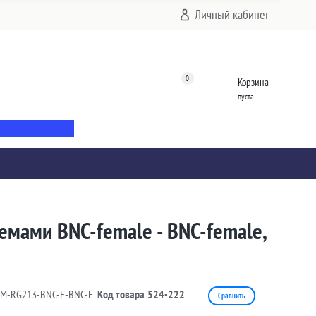
Личный кабинет
0
Корзина
пуста
емами BNC-female - BNC-female,
9M-RG213-BNC-F-BNC-F
Код товара
524-222
Сравнить