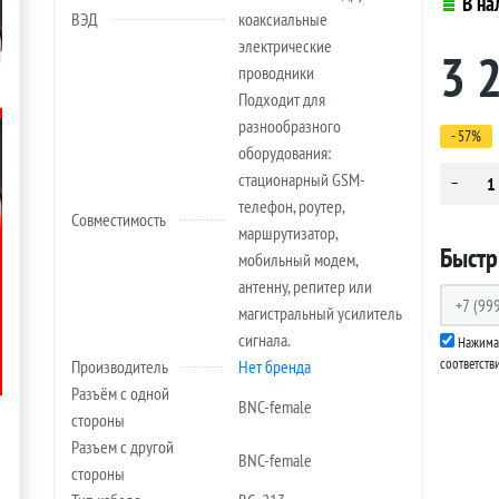
В на
ВЭД
коаксиальные
электрические
3 
проводники
Подходит для
разнообразного
- 57%
оборудования:
стационарный GSM-
телефон, роутер,
Совместимость
маршрутизатор,
Быстр
мобильный модем,
антенну, репитер или
магистральный усилитель
сигнала.
Нажимая
соответств
Производитель
Нет бренда
Разъём с одной
BNC-female
стороны
Разъем с другой
BNC-female
стороны