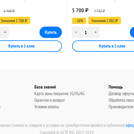
 BNC-female - BNC-female, 20
разъемами BNC-female - BNC-fema
5 700
6 468
₽
7 702
метров
₽
₽
Экономия 1 768
- 26%
Экономия 2 002
₽
₽
База знаний
Помощь
Карта зоны покрытия 2G/3G/4G
Договор оферт
Гарантия и возврат
Обработка пер
н
Условия оплаты
Производители
занная стоимость товаров и условия их приобретения являются публичной
офер
Copyright © XLTE.RU, 2017-2019.