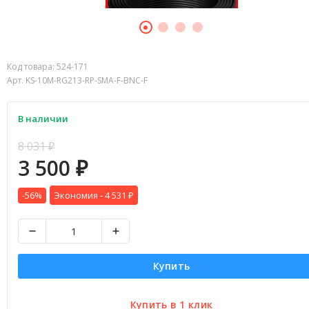
Код товара:
524-171
Арт. KS-10M-RG213-RP-SMA-F-BNC-F
В наличии
8 031
₽
3 500
₽
-56%
Экономия -
4 531
₽
Купить