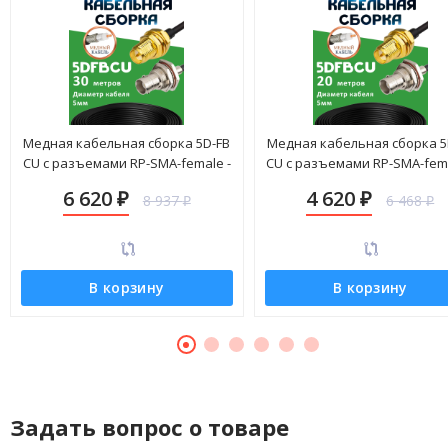
Медная кабельная сборка 5D-FB
Медная кабельная сборка 5
CU с разъемами RP-SMA-female -
CU с разъемами RP-SMA-fema
BNC-female, 30 метров
BNC-female, 20 метров
6 620
4 620
8 937
6 468
₽
₽
₽
₽
В корзину
В корзину
Задать вопрос о товаре