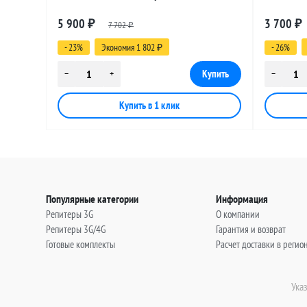
разъемами UHF-female - BNC-female, 25
разъемами
5 900
3 700
₽
7 702
₽
метров
метров
₽
- 23%
Экономия 1 802
- 26%
₽
Популярные категории
Информация
Репитеры 3G
О компании
Репитеры 3G/4G
Гарантия и возврат
Готовые комплекты
Расчет доставки в регио
Ука