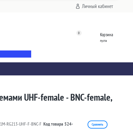
Личный кабинет
0
Корзина
пуста
емами UHF-female - BNC-female,
11M-RG213-UHF-F-BNC-F
Код товара
524-
Сравнить