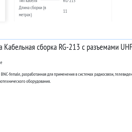
Тип кабеля
RG-213
Длина сборки (в
11
метрах)
а Кабельная сборка RG-213 с разъемами UHF-
le
 BNC-female, разработанная для применения в системах радиосвязи, телевид
иотехнического оборудования.