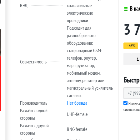
ВЭД
коаксиальные
В на
электрические
проводники
3 
Подходит для
разнообразного
оборудования:
- 56%
стационарный GSM-
телефон, роутер,
Совместимость
маршрутизатор,
мобильный модем,
Быстр
антенну, репитер или
магистральный усилитель
сигнала.
Производитель
Нет бренда
Нажимая
соответств
Разъём с одной
UHF-female
стороны
Разъем с другой
BNC-female
стороны