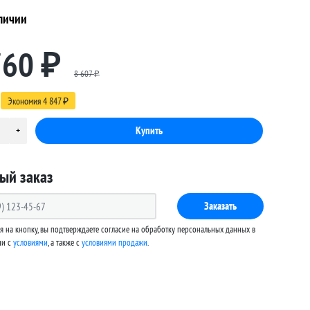
личии
760
₽
8 607
₽
Экономия
4 847
₽
ый заказ
Заказать
 на кнопку, вы подтверждаете согласие на обработку персональных данных в
ии с
условиями
, а также c
условиями продажи
.