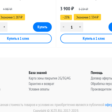
 UHF-female - BNC-female, 14
разъемами UHF-female - BNC-fema
3 900
4 987
₽
5 234
метров
₽
₽
Экономия 1 287
- 25%
Экономия 1 334
₽
₽
База знаний
Помощь
Карта зоны покрытия 2G/3G/4G
Договор оферт
Гарантия и возврат
Обработка пер
н
Условия оплаты
Производители
занная стоимость товаров и условия их приобретения являются публичной
офер
Copyright © XLTE.RU, 2017-2019.