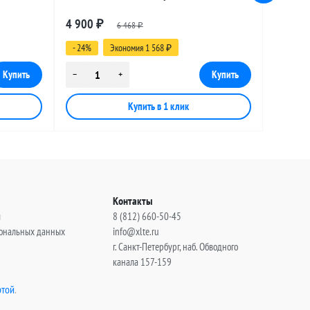
le, 15
разъемами UHF-female - BNC-female, 20
4 900
₽
6 468
метров
₽
- 24%
Экономия 1 568
₽
Контакты
ы
8 (812) 660-50-45
сональных данных
info@xlte.ru
г. Санкт-Петербург, наб. Обводного
канала 157-159
той
.