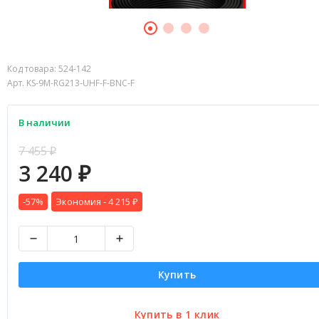
Код товара:
524-142
Арт. KS-9M-RG213-UHF-F-BNC-F
В наличии
7 455
₽
3 240
₽
-57%
Экономия -
4 215
₽
Купить