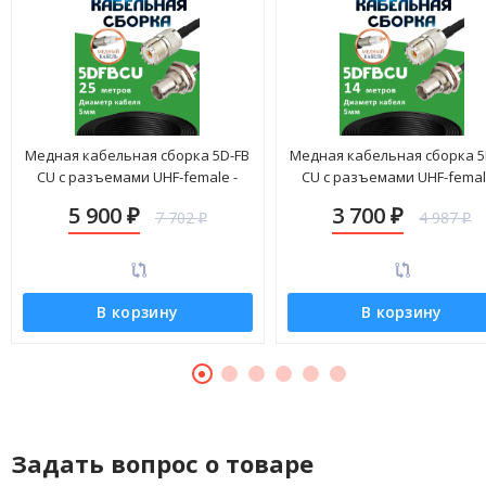
Медная кабельная сборка 5D-FB
Медная кабельная сборка 5
CU с разъемами UHF-female -
CU с разъемами UHF-femal
BNC-female, 25 метров
BNC-female, 14 метров
5 900
3 700
7 702
4 987
₽
₽
₽
₽
В корзину
В корзину
Задать вопрос о товаре