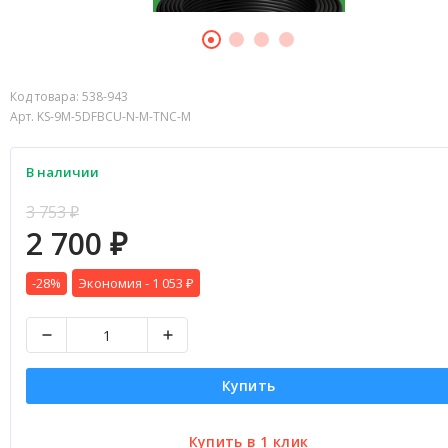
Код товара:
538-943
Арт. KS-9M-5DFBCU-N-M-TNC-M
В наличии
3 753
₽
2 700
₽
-28%
Экономия -
1 053
₽
Купить