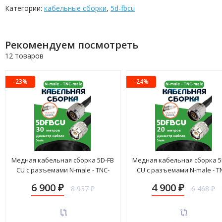
Категории:
кабельные сборки
,
5d-fbcu
Рекомендуем посмотреть
12 товаров
-23%
-24%
Медная кабельная сборка 5D-FB
Медная кабельная сборка 5
CU с разъемами N-male - TNC-
CU с разъемами N-male - T
male, 30 метров
male, 20 метров
6 900
4 900
8 937
6 468
₽
₽
₽
₽