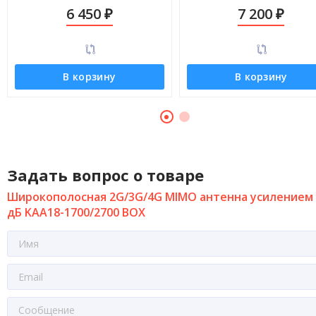
KI-C52
27 дБ
6 450
7 200
₽
₽
В корзину
В корзину
Задать вопрос о товаре
Широкополосная 2G/3G/4G MIMO антенна усилением 
дБ KAA18-1700/2700 BOX