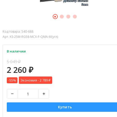
Код товара:
540-688
Арт. KS-25M-RG58-MCX-F-QMA-M(угл)
В наличии
5 049
₽
2 260
₽
-55%
Экономия -
2 789
₽
Купить