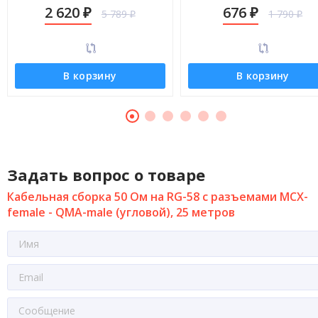
QMA-male (угловой), 30 метров
QMA-male (угловой), 3 мет
2 620
676
5 789
1 790
₽
₽
₽
₽
В корзину
В корзину
Задать вопрос о товаре
Кабельная сборка 50 Ом на RG-58 с разъемами MCX-
female - QMA-male (угловой), 25 метров