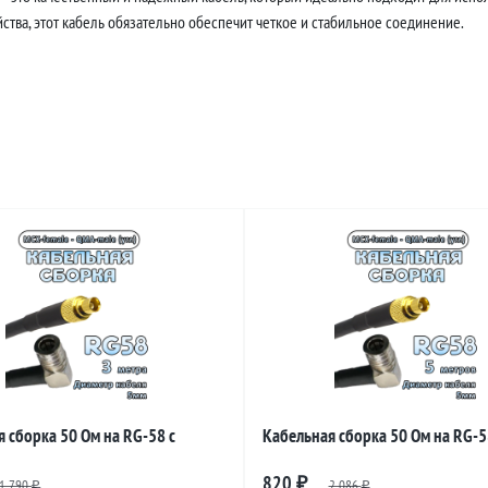
тва, этот кабель обязательно обеспечит четкое и стабильное соединение.
 сборка 50 Ом на RG-58 с
Кабельная сборка 50 Ом на RG-5
и MCX-female - QMA-male
разъемами MCX-female - QMA-ma
820
1 790
₽
2 086
₽
₽