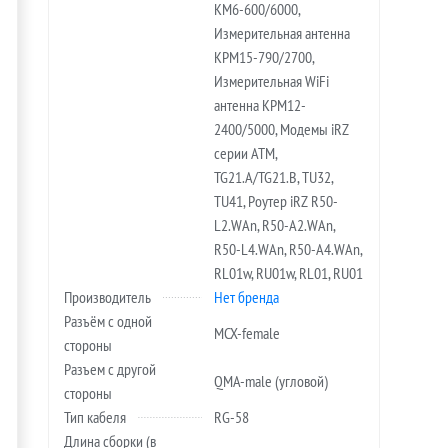
KM6-600/6000,
Измерительная антенна
KPM15-790/2700,
Измерительная WiFi
антенна KPM12-
2400/5000, Модемы iRZ
серии ATM,
TG21.A/TG21.B, TU32,
TU41, Роутер iRZ R50-
L2.WAn, R50-A2.WAn,
R50-L4.WAn, R50-A4.WAn,
RL01w, RU01w, RL01, RU01
Производитель
Нет бренда
Разъём с одной
MCX-female
стороны
Разъем с другой
QMA-male (угловой)
стороны
Тип кабеля
RG-58
Длина сборки (в