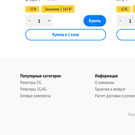
(угловой), 30 метров
(угловой)
- 55%
Экономия 3 169
- 62%
₽
Популярные категории
Информация
Репитеры 3G
О компании
Репитеры 3G/4G
Гарантия и возврат
Готовые комплекты
Расчет доставки в регио
Ука