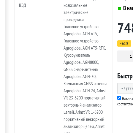
ВЭД
коаксиальные
В на
электрические
проводники
74
Головное устройство
Agroglobal AGN AT5,
Головное устройство
- 61%
Agroglobal AGN AT5-RTK,
Курсоуказатель
Agroglobal AGN8000,
GNSS смарт-антенна
Быстр
Agroglobal AGN-30,
Компактная GNSS антенна
Agroglobal AGN 24, Arinst
VR 23-6200 портативный
Нажимая
соответств
векторный анализатор
цепей, Arinst VR 1-6200
портативный векторный
анализатор цепей, Arinst