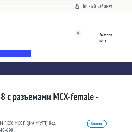
Личный кабинет
0
Корзина
пуста
8 с разъемами MCX-female -
4M-RG58-MCX-F-QMA-M(УГЛ)
Код
Сравнить
40-690