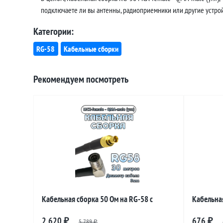
подключаете ли вы антенны, радиоприемники или другие устройс
Категории:
RG-58
Кабельные сборки
Рекомендуем посмотреть
Кабельная сборка 50 Ом на RG-58 с
Кабельная
разъемами MCX-female - QMA-male
разъемам
2 620
676
₽
5 789
₽
₽