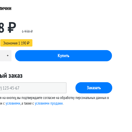
личии
8
₽
1 938
₽
Экономия
1 190
₽
ый заказ
Заказать
 на кнопку, вы подтверждаете согласие на обработку персональных данных в
ии с
условиями
, а также c
условиями продажи
.