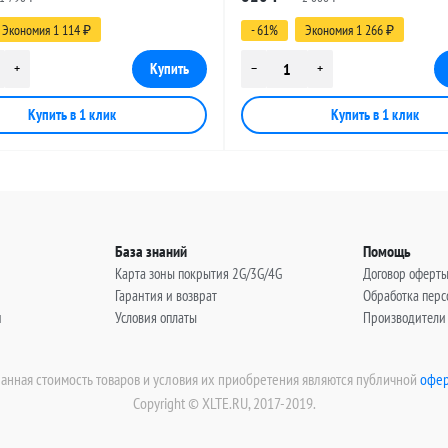
, 3 метра
(угловой), 5 метров
Экономия 1 114
- 61%
Экономия 1 266
₽
₽
База знаний
Помощь
Карта зоны покрытия 2G/3G/4G
Договор оферт
Гарантия и возврат
Обработка пер
н
Условия оплаты
Производители
занная стоимость товаров и условия их приобретения являются публичной
офер
Copyright © XLTE.RU, 2017-2019.