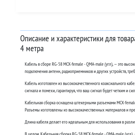
Описание и характеристики для товар
4 метра
Кабель в сборе RG-58 MCX-female - QMA-male (угл), — это выс
подключения антенн, радиоприемников и других устройств, тр
Кабель изготовлен из высококачественного коаксиального кабе
сигнала и помехи, гарантируя, что ваш сигнал будет четким и си
Кабельная сборка оснащена штекерными разъемами MCX-female 
Разъемы изготовлены из высококачественных материалов и пр
Длина кабеля делает его идеальным для использования в различ
В целом, Кабельная сборка RG-58 MCX-female - QMA-male (угл),