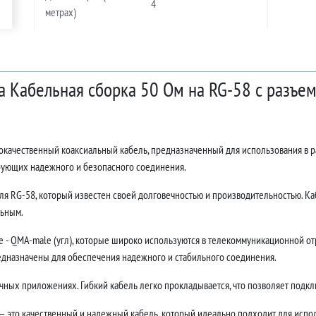
4
метрах)
а Кабельная сборка 50 Ом на RG-58 с разъем
ококачественный коаксиальный кабель, предназначенный для использования в 
ебующих надежного и безопасного соединения.
ля RG-58, который известен своей долговечностью и производительностью. Каб
льным.
- QMA-male (угл), которые широко используются в телекоммуникационной отр
едназначены для обеспечения надежного и стабильного соединения.
ных приложениях. Гибкий кабель легко прокладывается, что позволяет подклю
 — это качественный и надежный кабель, который идеально подходит для испол