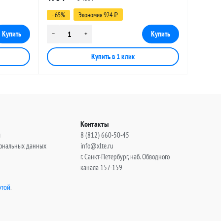
(угловой), 0,5 метра
- 65%
Экономия 924
₽
Контакты
ы
8 (812) 660-50-45
сональных данных
info@xlte.ru
г. Санкт-Петербург, наб. Обводного
канала 157-159
той
.