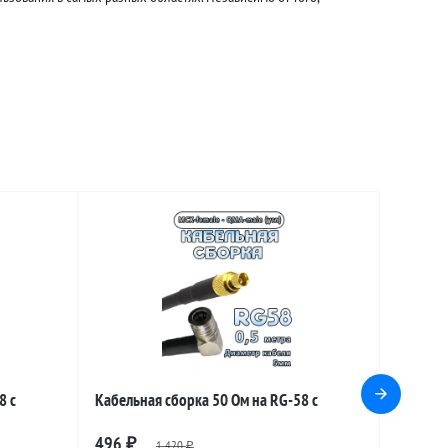
8 с
Кабельная сборка 50 Ом на RG-58 с
le
разъемами MCX-female - QMA-male
496
₽
1 420
₽