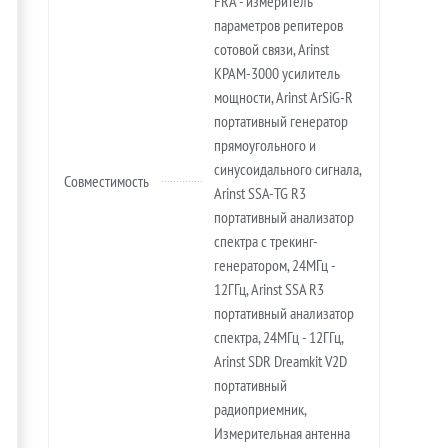
FRA - измеритель
параметров репитеров
сотовой связи, Arinst
KPAM-3000 усилитель
мощности, Arinst ArSiG-R
портативный генератор
прямоугольного и
синусоидального сигнала,
Совместимость
Arinst SSA-TG R3
портативный анализатор
спектра с трекинг-
генератором, 24МГц -
12ГГц, Arinst SSA R3
портативный анализатор
спектра, 24МГц - 12ГГц,
Arinst SDR Dreamkit V2D
портативный
радиоприемник,
Измерительная антенна