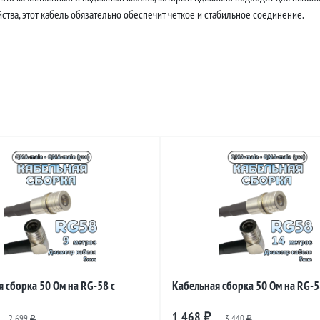
тва, этот кабель обязательно обеспечит четкое и стабильное соединение.
 сборка 50 Ом на RG-58 с
Кабельная сборка 50 Ом на RG-5
и QMA-male - QMA-male
разъемами QMA-male - QMA-male
1 468
2 699
₽
3 440
₽
₽