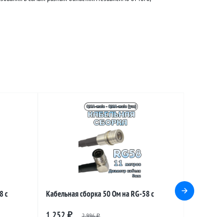
8 с
Кабельная сборка 50 Ом на RG-58 с
разъемами QMA-male - QMA-male
1 252
₽
2 996
₽