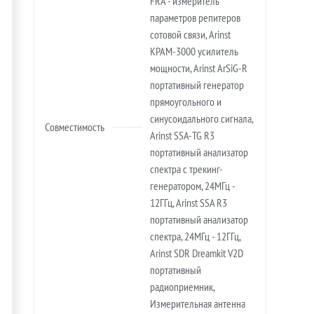
FRA - измеритель
параметров репитеров
сотовой связи, Arinst
KPAM-3000 усилитель
мощности, Arinst ArSiG-R
портативный генератор
прямоугольного и
синусоидального сигнала,
Совместимость
Arinst SSA-TG R3
портативный анализатор
спектра с трекинг-
генератором, 24МГц -
12ГГц, Arinst SSA R3
портативный анализатор
спектра, 24МГц - 12ГГц,
Arinst SDR Dreamkit V2D
портативный
радиоприемник,
Измерительная антенна