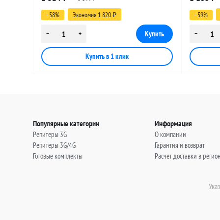
(угловой), 12 метров
(угловой)
- 58%
Экономия 1 820
- 59%
₽
Популярные категории
Информация
Репитеры 3G
О компании
Репитеры 3G/4G
Гарантия и возврат
Готовые комплекты
Расчет доставки в регио
Ука