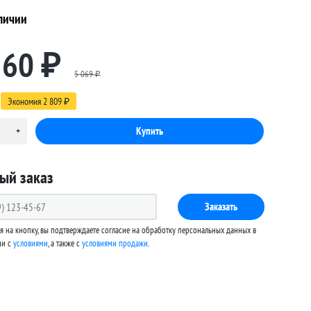
личии
260
₽
5 069
₽
Экономия
2 809
₽
ый заказ
Заказать
 на кнопку, вы подтверждаете согласие на обработку персональных данных в
ии с
условиями
, а также c
условиями продажи
.