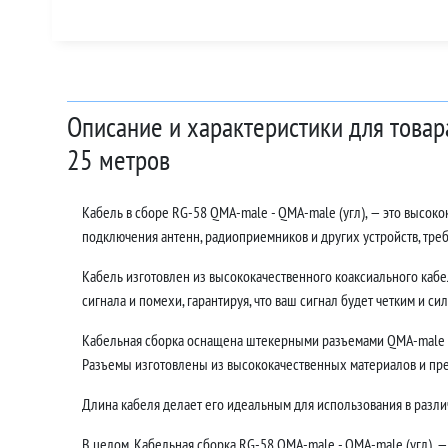
Описание и характеристики для товар
25 метров
Кабель в сборе RG-58 QMA-male - QMA-male (угл), — это высок
подключения антенн, радиоприемников и других устройств, тр
Кабель изготовлен из высококачественного коаксиального кабе
сигнала и помехи, гарантируя, что ваш сигнал будет четким и си
Кабельная сборка оснащена штекерными разъемами QMA-male - 
Разъемы изготовлены из высококачественных материалов и пр
Длина кабеля делает его идеальным для использования в различ
В целом, Кабельная сборка RG-58 QMA-male - QMA-male (угл), —