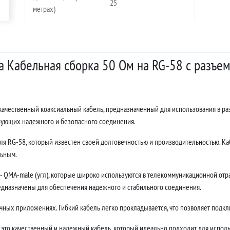
25
метрах)
а Кабельная сборка 50 Ом на RG-58 с разъем
окачественный коаксиальный кабель, предназначенный для использования в р
ебующих надежного и безопасного соединения.
ля RG-58, который известен своей долговечностью и производительностью. Каб
льным.
QMA-male (угл), которые широко используются в телекоммуникационной отра
едназначены для обеспечения надежного и стабильного соединения.
ных приложениях. Гибкий кабель легко прокладывается, что позволяет подклю
 это качественный и надежный кабель, который идеально подходит для исполь