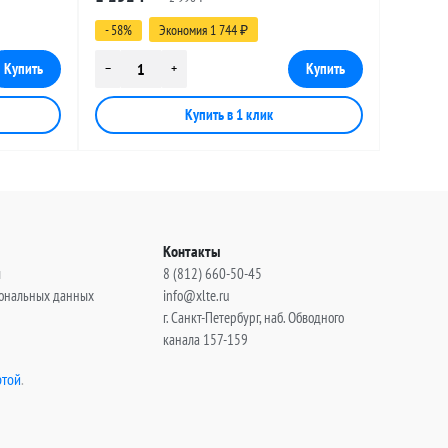
(угловой), 11 метров
- 58%
Экономия 1 744
₽
Контакты
ы
8 (812) 660-50-45
сональных данных
info@xlte.ru
г. Санкт-Петербург, наб. Обводного
канала 157-159
той
.