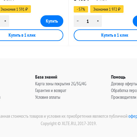
, 9 метров
(угловой), 14 метров
Экономия 1 591
- 57%
Экономия 1 972
₽
₽
База знаний
Помощь
Карта зоны покрытия 2G/3G/4G
Договор оферт
Гарантия и возврат
Обработка пер
н
Условия оплаты
Производители
занная стоимость товаров и условия их приобретения являются публичной
офер
Copyright © XLTE.RU, 2017-2019.