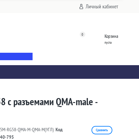
Личный кабинет
0
Корзина
пуста
58 с разъемами QMA-male -
25M-RG58-QMA-M-QMA-M(УГЛ)
Код
Сравнить
40-795