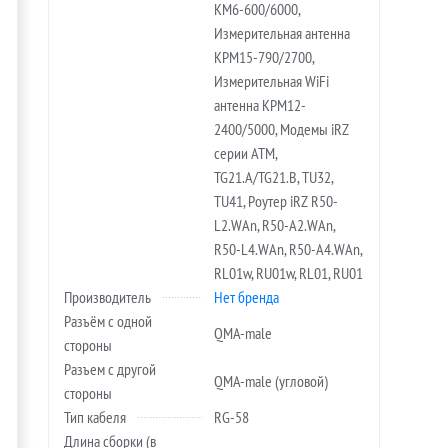
KM6-600/6000,
Измерительная антенна
KPM15-790/2700,
Измерительная WiFi
антенна KPM12-
2400/5000, Модемы iRZ
серии ATM,
TG21.A/TG21.B, TU32,
TU41, Роутер iRZ R50-
L2.WAn, R50-A2.WAn,
R50-L4.WAn, R50-A4.WAn,
RL01w, RU01w, RL01, RU01
Производитель
Нет бренда
Разъём с одной
QMA-male
стороны
Разъем с другой
QMA-male (угловой)
стороны
Тип кабеля
RG-58
Длина сборки (в