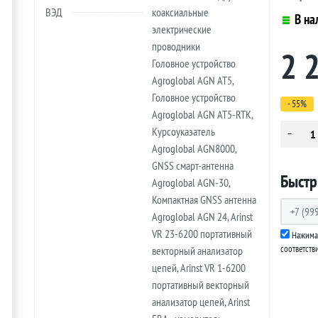
ВЭД
коаксиальные
В на
электрические
проводники
2 
Головное устройство
Agroglobal AGN AT5,
Головное устройство
- 55%
Agroglobal AGN AT5-RTK,
Курсоуказатель
Agroglobal AGN8000,
GNSS смарт-антенна
Быстр
Agroglobal AGN-30,
Компактная GNSS антенна
Agroglobal AGN 24, Arinst
VR 23-6200 портативный
Нажимая
соответств
векторный анализатор
цепей, Arinst VR 1-6200
портативный векторный
анализатор цепей, Arinst