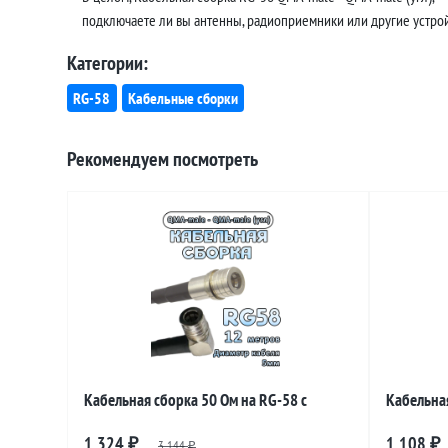
подключаете ли вы антенны, радиоприемники или другие устройс
Категории:
RG-58
Кабельные сборки
Рекомендуем посмотреть
Кабельная сборка 50 Ом на RG-58 с
Кабельная
разъемами QMA-male - QMA-male
разъемам
1 324
1 108
₽
3 144
₽
₽