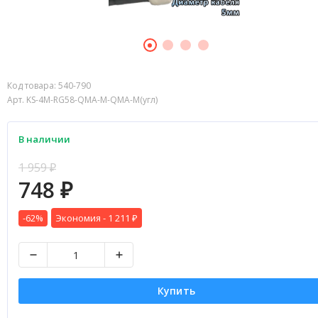
Код товара:
540-790
Арт. KS-4M-RG58-QMA-M-QMA-M(угл)
В наличии
1 959
₽
748
₽
-62%
Экономия -
1 211
₽
Купить