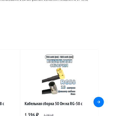
8 с
Кабельная сборка 50 Ом на RG-58 с
 QMA-male
разъемами SMA-male (угловой) - QMA-male
1 396
₽
3 292
₽