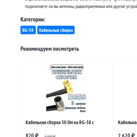
подключаете ли вы антенны, радиоприемники или другие устройс
Категории:
RG-58
Кабельные сборки
Рекомендуем посмотреть
Кабельная сборка 50 Ом на RG-58 с
Кабельная
разъемами SMA-male (угловой) - QMA-male
разъемами
820
2 620
₽
2 107
₽
₽