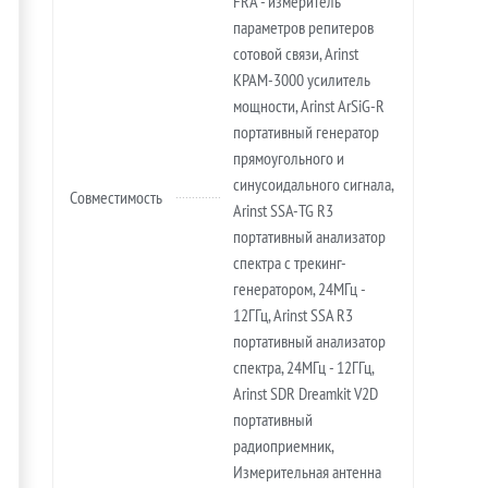
FRA - измеритель
параметров репитеров
сотовой связи, Arinst
KPAM-3000 усилитель
мощности, Arinst ArSiG-R
портативный генератор
прямоугольного и
синусоидального сигнала,
Совместимость
Arinst SSA-TG R3
портативный анализатор
спектра с трекинг-
генератором, 24МГц -
12ГГц, Arinst SSA R3
портативный анализатор
спектра, 24МГц - 12ГГц,
Arinst SDR Dreamkit V2D
портативный
радиоприемник,
Измерительная антенна