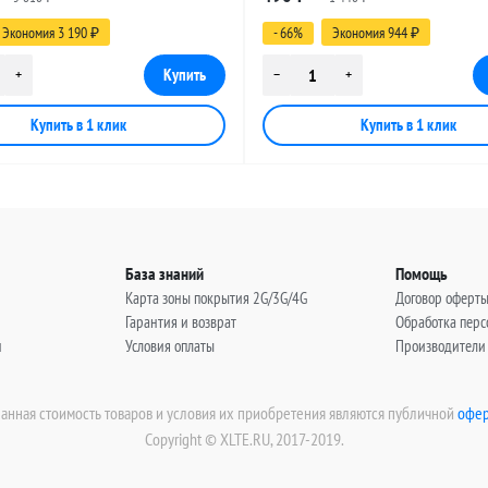
, 30 метров
(угловой), 0,5 метра
Экономия 3 190
- 66%
Экономия 944
₽
₽
База знаний
Помощь
Карта зоны покрытия 2G/3G/4G
Договор оферт
Гарантия и возврат
Обработка пер
н
Условия оплаты
Производители
занная стоимость товаров и условия их приобретения являются публичной
офер
Copyright © XLTE.RU, 2017-2019.