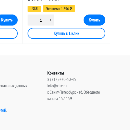
(угловой), 13 метров
- 58%
Экономия 1 896
₽
Контакты
ы
8 (812) 660-50-45
сональных данных
info@xlte.ru
г. Санкт-Петербург, наб. Обводного
канала 157-159
той
.