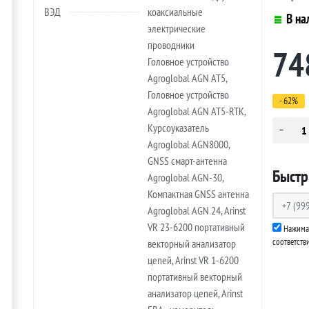
ВЭД
коаксиальные
В на
электрические
проводники
74
Головное устройство
Agroglobal AGN AT5,
Головное устройство
- 62%
Agroglobal AGN AT5-RTK,
Курсоуказатель
Agroglobal AGN8000,
GNSS смарт-антенна
Быстр
Agroglobal AGN-30,
Компактная GNSS антенна
Agroglobal AGN 24, Arinst
VR 23-6200 портативный
Нажимая
соответств
векторный анализатор
цепей, Arinst VR 1-6200
портативный векторный
анализатор цепей, Arinst