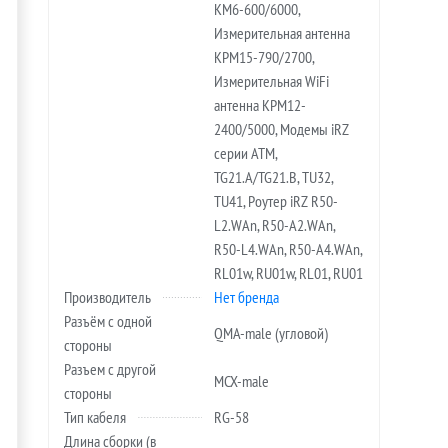
KM6-600/6000,
Измерительная антенна
KPM15-790/2700,
Измерительная WiFi
антенна KPM12-
2400/5000, Модемы iRZ
серии ATM,
TG21.A/TG21.B, TU32,
TU41, Роутер iRZ R50-
L2.WAn, R50-A2.WAn,
R50-L4.WAn, R50-A4.WAn,
RL01w, RU01w, RL01, RU01
Производитель
Нет бренда
Разъём с одной
QMA-male (угловой)
стороны
Разъем с другой
MCX-male
стороны
Тип кабеля
RG-58
Длина сборки (в