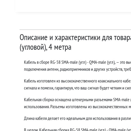
Описание и характеристики для товар
(угловой), 4 метра
Кабель в сборе RG-58 SMA-male (угл) - QMA-male (угл), — это
подключения антенн, радиоприемников и других устройств, тр
Кабель изготовлен из высококачественного коаксиального кабе
сигнала и помехи, гарантируя, что ваш сигнал будет четким и си
Кабельная сборка оснащена штекерными разъемами SMA-male (у
использования. Разъемы изготовлены из высококачественных м
Длина кабеля делает его идеальным для использования в различ
В целом, Кабельная сборка RG-58 SMA-male (угл) - QMA-male (у