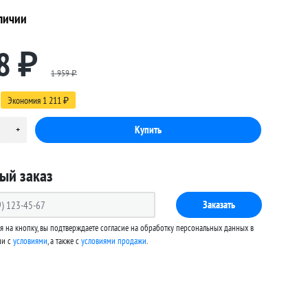
личии
8
₽
1 959
₽
Экономия
1 211
₽
ый заказ
Заказать
 на кнопку, вы подтверждаете согласие на обработку персональных данных в
ии с
условиями
, а также c
условиями продажи
.