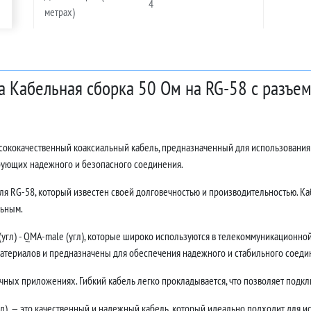
4
метрах)
а Кабельная сборка 50 Ом на RG-58 с разъе
 высококачественный коаксиальный кабель, предназначенный для использовани
ебующих надежного и безопасного соединения.
ля RG-58, который известен своей долговечностью и производительностью. Каб
льным.
гл) - QMA-male (угл), которые широко используются в телекоммуникационной
атериалов и предназначены для обеспечения надежного и стабильного соеди
ных приложениях. Гибкий кабель легко прокладывается, что позволяет подклю
гл), — это качественный и надежный кабель, который идеально подходит для и