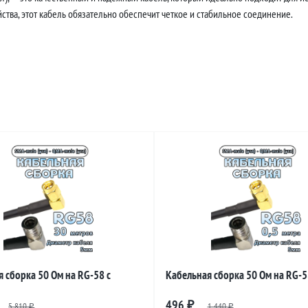
тва, этот кабель обязательно обеспечит четкое и стабильное соединение.
 сборка 50 Ом на RG-58 с
Кабельная сборка 50 Ом на RG-5
 SMA-male (угловой) - QMA-male
разъемами SMA-male (угловой) -
496
5 810
₽
1 440
₽
₽