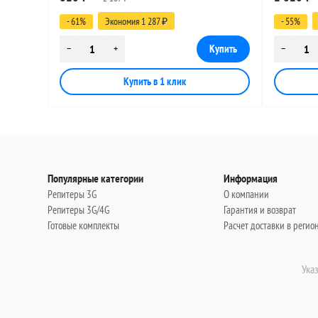
(угловой), 5 метров
(угловой)
- 61%
Экономия 1 287
- 55%
₽
Популярные категории
Информация
Репитеры 3G
О компании
Репитеры 3G/4G
Гарантия и возврат
Готовые комплекты
Расчет доставки в регио
Ука