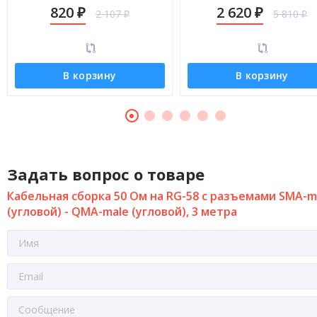
(угловой) - QMA-male (угловой), 5
(угловой) - QMA-male (углов
820
2 620
2 107
5 810
₽
₽
метров
30 метров
₽
₽
В корзину
В корзину
Задать вопрос о товаре
Кабельная сборка 50 Ом на RG-58 с разъемами SMA-m
(угловой) - QMA-male (угловой), 3 метра