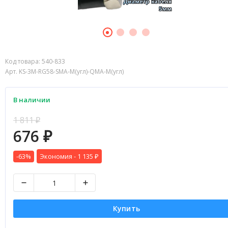
Код товара:
540-833
Арт. KS-3M-RG58-SMA-M(угл)-QMA-M(угл)
В наличии
1 811
₽
676
₽
-63%
Экономия -
1 135
₽
Купить