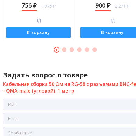
QMA-male (угловой), 3 метра
QMA-male (угловой), 5 мет
756
900
1 975
2 271
₽
₽
₽
₽
В корзину
В корзину
Задать вопрос о товаре
Кабельная сборка 50 Ом на RG-58 с разъемами BNC-f
- QMA-male (угловой), 1 метр