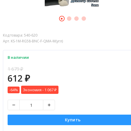
Код товара:
540-620
Арт. KS-1M-RG58-BNC-F-QMA-M(угл)
В наличии
1 679
₽
612
₽
-64%
Экономия -
1 067
₽
Купить