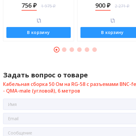
QMA-male (угловой), 3 метра
QMA-male (угловой), 5 мет
756
900
1 975
2 271
₽
₽
₽
₽
В корзину
В корзину
Задать вопрос о товаре
Кабельная сборка 50 Ом на RG-58 с разъемами BNC-f
- QMA-male (угловой), 6 метров