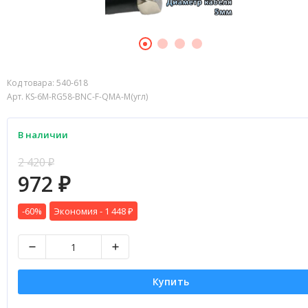
Код товара:
540-618
Арт. KS-6M-RG58-BNC-F-QMA-M(угл)
В наличии
2 420
₽
972
₽
-60%
Экономия -
1 448
₽
Купить