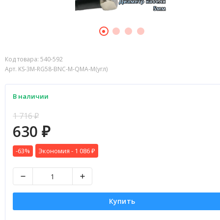
Код товара:
540-592
Арт. KS-3M-RG58-BNC-M-QMA-M(угл)
В наличии
1 716
₽
630
₽
-63%
Экономия -
1 086
₽
Купить