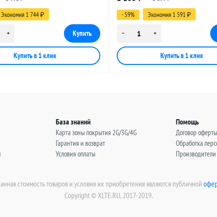
, 11 метров
(угловой), 9 метров
Экономия 1 744
- 59%
Экономия 1 591
₽
₽
База знаний
Помощь
Карта зоны покрытия 2G/3G/4G
Договор оферт
Гарантия и возврат
Обработка пер
н
Условия оплаты
Производители
занная стоимость товаров и условия их приобретения являются публичной
офер
Copyright © XLTE.RU, 2017-2019.