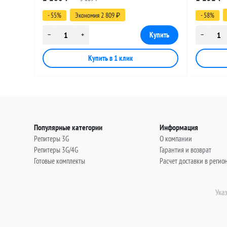
(угловой), 25 метров
(угловой)
- 55%
Экономия 2 809
- 58%
₽
Популярные категории
Информация
Репитеры 3G
О компании
Репитеры 3G/4G
Гарантия и возврат
Готовые комплекты
Расчет доставки в регио
Ука