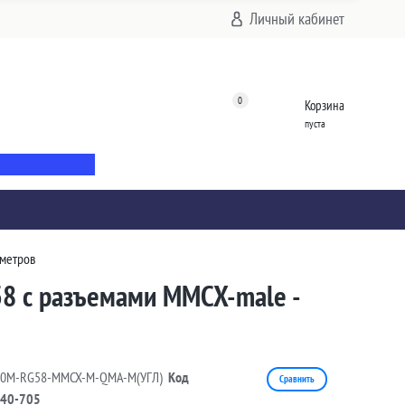
Личный кабинет
0
Корзина
пуста
 метров
58 с разъемами MMCX-male -
10M-RG58-MMCX-M-QMA-M(УГЛ)
Код
Сравнить
40-705