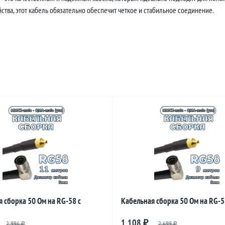
тва, этот кабель обязательно обеспечит четкое и стабильное соединение.
 сборка 50 Ом на RG-58 с
Кабельная сборка 50 Ом на RG-5
и MMCX-male - QMA-male
разъемами MMCX-male - QMA-mal
1 108
2 996
₽
2 699
₽
₽