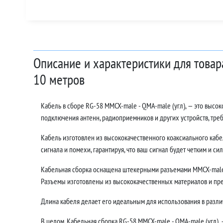
Описание и характеристики для товар
10 метров
Кабель в сборе RG-58 MMCX-male - QMA-male (угл), — это высо
подключения антенн, радиоприемников и других устройств, тр
Кабель изготовлен из высококачественного коаксиального кабе
сигнала и помехи, гарантируя, что ваш сигнал будет четким и си
Кабельная сборка оснащена штекерными разъемами MMCX-male -
Разъемы изготовлены из высококачественных материалов и пр
Длина кабеля делает его идеальным для использования в различ
В целом, Кабельная сборка RG-58 MMCX-male - QMA-male (угл), 