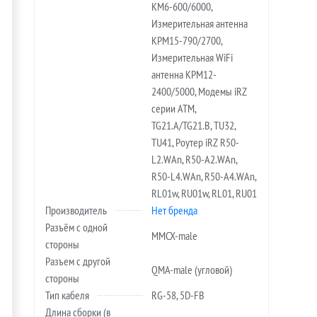
KM6-600/6000,
Измерительная антенна
KPM15-790/2700,
Измерительная WiFi
антенна KPM12-
2400/5000, Модемы iRZ
серии ATM,
TG21.A/TG21.B, TU32,
TU41, Роутер iRZ R50-
L2.WAn, R50-A2.WAn,
R50-L4.WAn, R50-A4.WAn,
RL01w, RU01w, RL01, RU01
Производитель
Нет бренда
Разъём с одной
MMCX-male
стороны
Разъем с другой
QMA-male (угловой)
стороны
Тип кабеля
RG-58, 5D-FB
Длина сборки (в