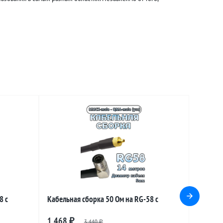
8 с
Кабельная сборка 50 Ом на RG-58 с
e
разъемами MMCX-male - QMA-male
1 468
₽
3 440
₽