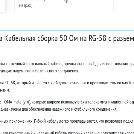
10
метрах)
а Кабельная сборка 50 Ом на RG-58 с разъе
кокачественный коаксиальный кабель, предназначенный для использования в 
ебующих надежного и безопасного соединения.
ля RG-58, который известен своей долговечностью и производительностью. Каб
льным.
 QMA-male (угл), которые широко используются в телекоммуникационной отр
едназначены для обеспечения надежного и стабильного соединения.
ных приложениях. Гибкий кабель легко прокладывается, что позволяет подклю
— это качественный и надежный кабель, который идеально подходит для испол