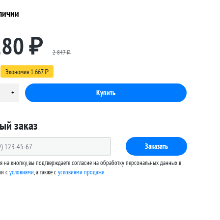
личии
180
₽
2 847
₽
Экономия
1 667
₽
ый заказ
Заказать
 на кнопку, вы подтверждаете согласие на обработку персональных данных в
ии с
условиями
, а также c
условиями продажи
.