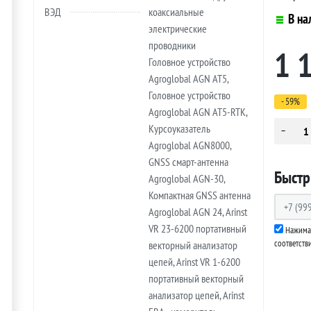
ВЭД
коаксиальные
В на
электрические
проводники
1 
Головное устройство
Agroglobal AGN AT5,
Головное устройство
- 59%
Agroglobal AGN AT5-RTK,
Курсоуказатель
Agroglobal AGN8000,
GNSS смарт-антенна
Быстр
Agroglobal AGN-30,
Компактная GNSS антенна
Agroglobal AGN 24, Arinst
VR 23-6200 портативный
Нажимая
соответств
векторный анализатор
цепей, Arinst VR 1-6200
портативный векторный
анализатор цепей, Arinst