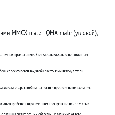
мами MMCX-male - QMA-male (угловой),
различных приложениях. Этот кабель идеально подходит для
ель спроектирован так, чтобы свести к минимуму потери
асли благодаря своей надежности и простоте использования.
чать устройства в ограниченном пространстве или за углами.
ьзования в самых разных областях. Независимо от того,