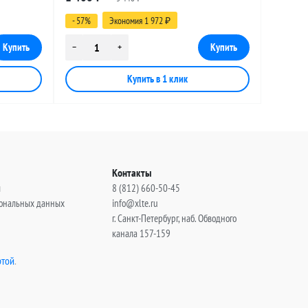
(угловой), 14 метров
- 57%
Экономия 1 972
₽
Контакты
ы
8 (812) 660-50-45
сональных данных
info@xlte.ru
г. Санкт-Петербург, наб. Обводного
канала 157-159
той
.