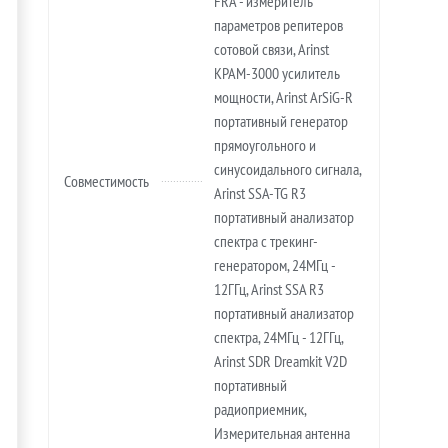
FRA - измеритель
параметров репитеров
сотовой связи, Arinst
KPAM-3000 усилитель
мощности, Arinst ArSiG-R
портативный генератор
прямоугольного и
синусоидального сигнала,
Совместимость
Arinst SSA-TG R3
портативный анализатор
спектра с трекинг-
генератором, 24МГц -
12ГГц, Arinst SSA R3
портативный анализатор
спектра, 24МГц - 12ГГц,
Arinst SDR Dreamkit V2D
портативный
радиоприемник,
Измерительная антенна