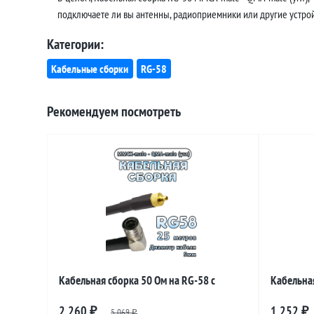
подключаете ли вы антенны, радиоприемники или другие устройс
Категории:
Кабельные сборки
RG-58
Рекомендуем посмотреть
Кабельная сборка 50 Ом на RG-58 с
Кабельная
разъемами MMCX-male - QMA-male
разъемам
2 260
1 252
₽
5 069
₽
₽