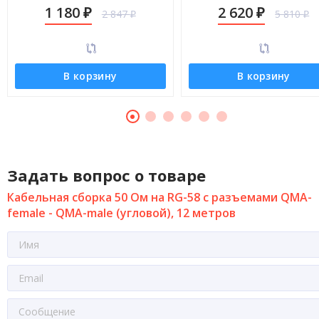
QMA-male (угловой), 10 метров
QMA-male (угловой), 30 мет
1 180
2 620
2 847
5 810
₽
₽
₽
₽
В корзину
В корзину
Задать вопрос о товаре
Кабельная сборка 50 Ом на RG-58 с разъемами QMA-
female - QMA-male (угловой), 12 метров