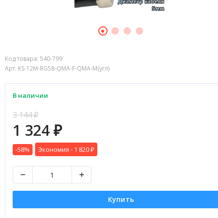
Код товара:
540-799
Арт. KS-12M-RG58-QMA-F-QMA-M(угл)
В наличии
3 144
₽
1 324
₽
-58%
Экономия -
1 820
₽
Купить