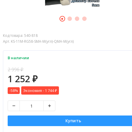
Код товара:
540-818
Арт. KS-11M-RG58-SMA-M(угл)-QMA-M(угл)
В наличии
2 996
₽
1 252
₽
-58%
Экономия -
1 744
₽
Купить