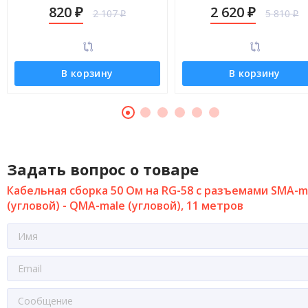
(угловой) - QMA-male (угловой), 5
(угловой) - QMA-male (углов
820
2 620
2 107
5 810
₽
₽
метров
30 метров
₽
₽
В корзину
В корзину
Задать вопрос о товаре
Кабельная сборка 50 Ом на RG-58 с разъемами SMA-m
(угловой) - QMA-male (угловой), 11 метров