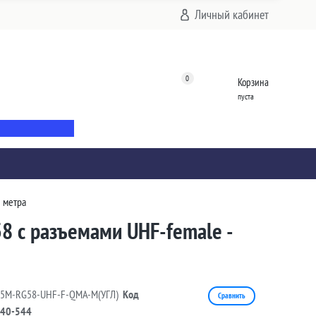
Личный кабинет
0
Корзина
пуста
5 метра
8 с разъемами UHF-female -
05M-RG58-UHF-F-QMA-M(УГЛ)
Код
Сравнить
40-544