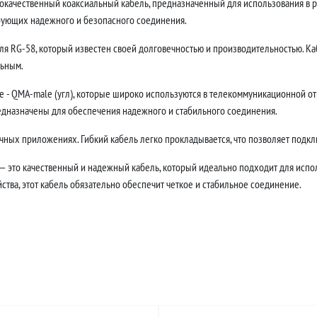
ококачественный коаксиальный кабель, предназначенный для использования в 
ебующих надежного и безопасного соединения.
ля RG-58, который известен своей долговечностью и производительностью. Каб
льным.
- QMA-male (угл), которые широко используются в телекоммуникационной отр
едназначены для обеспечения надежного и стабильного соединения.
ных приложениях. Гибкий кабель легко прокладывается, что позволяет подклю
 — это качественный и надежный кабель, который идеально подходит для испол
тва, этот кабель обязательно обеспечит четкое и стабильное соединение.