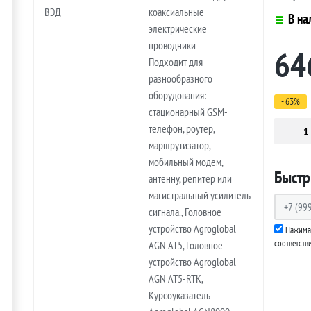
ВЭД
коаксиальные
В на
электрические
проводники
64
Подходит для
разнообразного
оборудования:
- 63%
стационарный GSM-
телефон, роутер,
маршрутизатор,
мобильный модем,
Быстр
антенну, репитер или
магистральный усилитель
сигнала., Головное
устройство Agroglobal
Нажимая
соответств
AGN AT5, Головное
устройство Agroglobal
AGN AT5-RTK,
Курсоуказатель