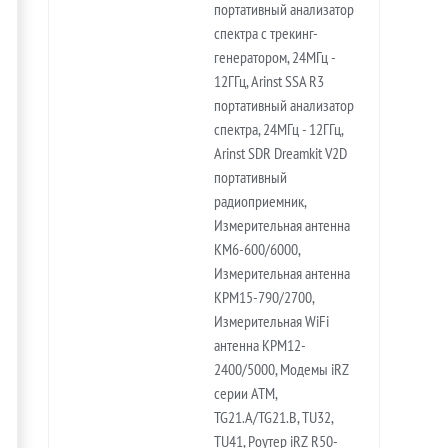
портативный анализатор
спектра с трекинг-
генератором, 24МГц -
12ГГц, Arinst SSA R3
портативный анализатор
спектра, 24МГц - 12ГГц,
Arinst SDR Dreamkit V2D
портативный
радиоприемник,
Измерительная антенна
KM6-600/6000,
Измерительная антенна
KPM15-790/2700,
Измерительная WiFi
антенна KPM12-
2400/5000, Модемы iRZ
серии ATM,
TG21.A/TG21.B, TU32,
TU41, Роутер iRZ R50-