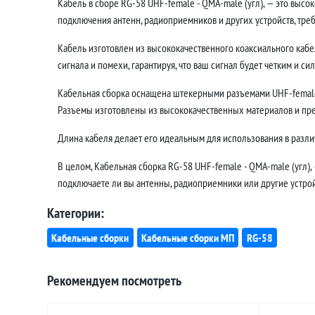
Кабель в сборе RG-58 UHF-female - QMA-male (угл), — это выс
подключения антенн, радиоприемников и других устройств, тр
Кабель изготовлен из высококачественного коаксиального кабе
сигнала и помехи, гарантируя, что ваш сигнал будет четким и си
Кабельная сборка оснащена штекерными разъемами UHF-female 
Разъемы изготовлены из высококачественных материалов и пр
Длина кабеля делает его идеальным для использования в различ
В целом, Кабельная сборка RG-58 UHF-female - QMA-male (угл),
подключаете ли вы антенны, радиоприемники или другие устройс
Категории:
Кабельные сборки
Кабельные сборки МП
RG-58
Рекомендуем посмотреть