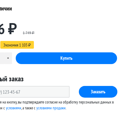
личии
6
₽
1 749
₽
Экономия
1 103
₽
ый заказ
Заказать
 на кнопку, вы подтверждаете согласие на обработку персональных данных в
ии с
условиями
, а также c
условиями продажи
.