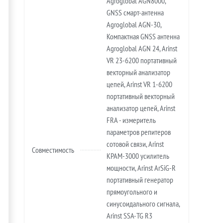
Agroglobal AGN8000,
GNSS смарт-антенна
Agroglobal AGN-30,
Компактная GNSS антенна
Agroglobal AGN 24, Arinst
VR 23-6200 портативный
векторный анализатор
цепей, Arinst VR 1-6200
портативный векторный
анализатор цепей, Arinst
FRA - измеритель
параметров репитеров
сотовой связи, Arinst
Совместимость
KPAM-3000 усилитель
мощности, Arinst ArSiG-R
портативный генератор
прямоугольного и
синусоидального сигнала,
Arinst SSA-TG R3