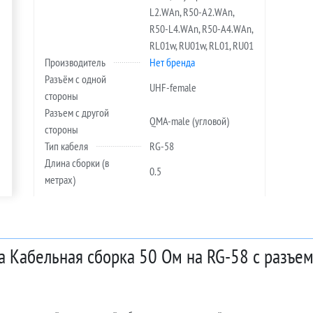
L2.WAn, R50-A2.WAn,
R50-L4.WAn, R50-A4.WAn,
RL01w, RU01w, RL01, RU01
Производитель
Нет бренда
Разъём с одной
UHF-female
стороны
Разъем с другой
QMA-male (угловой)
стороны
Тип кабеля
RG-58
Длина сборки (в
0.5
метрах)
а Кабельная сборка 50 Ом на RG-58 с разъем