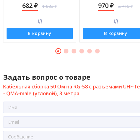
QMA-male (угловой), 1 метр
QMA-male (угловой), 5 мет
682
970
1 823
2 415
₽
₽
₽
₽
В корзину
В корзину
Задать вопрос о товаре
Кабельная сборка 50 Ом на RG-58 с разъемами UHF-f
- QMA-male (угловой), 3 метра