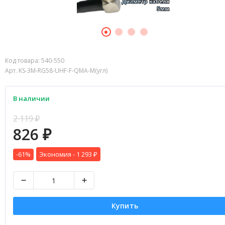
Код товара:
540-550
Арт. KS-3M-RG58-UHF-F-QMA-M(угл)
В наличии
2 119
₽
826
₽
-61%
Экономия -
1 293
₽
Купить