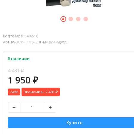
Код товара:
540-518
Арт. KS-20M-RG58-UHF-M-QMA-M(угл)
В наличии
4 431
₽
1 950
₽
-56%
Экономия -
2 481
₽
Купить