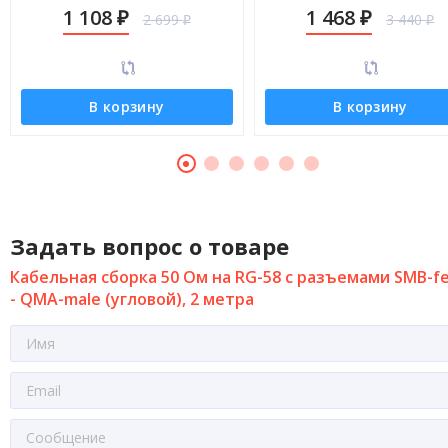
QMA-male (угловой), 9 метров
QMA-male (угловой), 14 мет
1 108
1 468
2 699
3 440
₽
₽
₽
₽
В корзину
В корзину
Задать вопрос о товаре
Кабельная сборка 50 Ом на RG-58 с разъемами SMB-f
- QMA-male (угловой), 2 метра