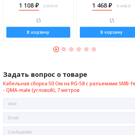
QMA-male (угловой), 9 метров
QMA-male (угловой), 14 мет
1 108
1 468
2 699
3 440
₽
₽
₽
₽
В корзину
В корзину
Задать вопрос о товаре
Кабельная сборка 50 Ом на RG-58 с разъемами SMB-f
- QMA-male (угловой), 7 метров