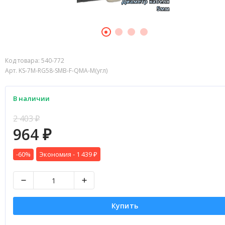
Код товара:
540-772
Арт. KS-7M-RG58-SMB-F-QMA-M(угл)
В наличии
2 403
₽
964
₽
-60%
Экономия -
1 439
₽
Купить