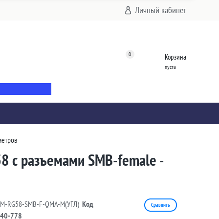
Личный кабинет
0
Корзина
пуста
метров
58 с разъемами SMB-female -
9M-RG58-SMB-F-QMA-M(УГЛ)
Код
Сравнить
40-778