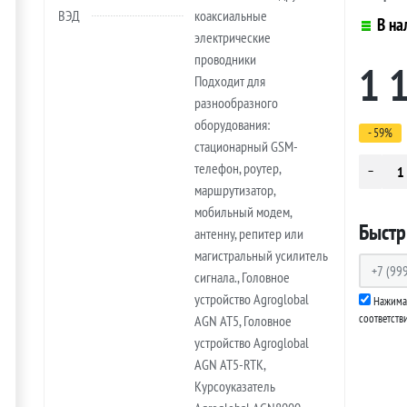
ВЭД
коаксиальные
В на
электрические
проводники
1 
Подходит для
разнообразного
оборудования:
- 59%
стационарный GSM-
телефон, роутер,
маршрутизатор,
мобильный модем,
Быстр
антенну, репитер или
магистральный усилитель
сигнала., Головное
устройство Agroglobal
Нажимая
соответств
AGN AT5, Головное
устройство Agroglobal
AGN AT5-RTK,
Курсоуказатель