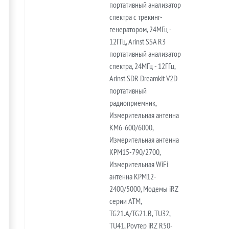
портативный анализатор
спектра с трекинг-
генератором, 24МГц -
12ГГц, Arinst SSA R3
портативный анализатор
спектра, 24МГц - 12ГГц,
Arinst SDR Dreamkit V2D
портативный
радиоприемник,
Измерительная антенна
KM6-600/6000,
Измерительная антенна
KPM15-790/2700,
Измерительная WiFi
антенна KPM12-
2400/5000, Модемы iRZ
серии ATM,
TG21.A/TG21.B, TU32,
TU41, Роутер iRZ R50-