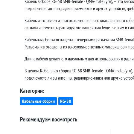
Кабель в сборе RG-58 SMB-female - QMA-male (угл), — это выс
подключения антенн, радиоприемников и других устройств, тр
Кабель изготовлен из высококачественного коаксиального кабе
сигнала и помехи, гарантируя, что ваш сигнал будет четким и си
Кабельная сборка оснащена штекерными разъемами SMB-female 
Разъемы изготовлены из высококачественных материалов и пр
Длина кабеля делает его идеальным для использования в различ
В целом, Кабельная сборка RG-58 SMB-female - QMA-male (угл),
подключаете ли вы антенны, радиоприемники или другие устройс
Категории:
Кабельные сборки
RG-58
Рекомендуем посмотреть