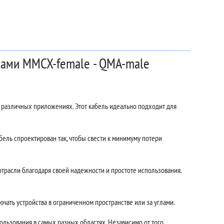
емами MMCX-female - QMA-male
в различных приложениях. Этот кабель идеально подходит для
ель спроектирован так, чтобы свести к минимуму потери
расли благодаря своей надежности и простоте использования.
чать устройства в ограниченном пространстве или за углами.
ользования в самых разных областях. Независимо от того,