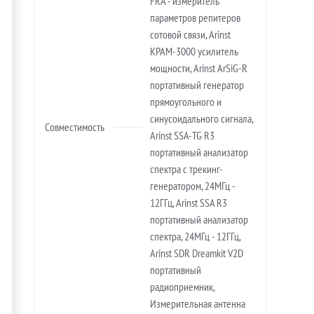
FRA - измеритель
параметров репитеров
сотовой связи, Arinst
KPAM-3000 усилитель
мощности, Arinst ArSiG-R
портативный генератор
прямоугольного и
синусоидального сигнала,
Совместимость
Arinst SSA-TG R3
портативный анализатор
спектра с трекинг-
генератором, 24МГц -
12ГГц, Arinst SSA R3
портативный анализатор
спектра, 24МГц - 12ГГц,
Arinst SDR Dreamkit V2D
портативный
радиоприемник,
Измерительная антенна