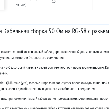
10
метрах)
ра Кабельная сборка 50 Ом на RG-58 с разъ
сококачественный коаксиальный кабель, предназначенный для использования 
ебующих надежного и безопасного соединения.
ля RG-58, который известен своей долговечностью и производительностью. Каб
льным.
 - QMA-male (угл), которые широко используются в телекоммуникационной от
едназначены для обеспечения надежного и стабильного соединения.
ных приложениях. Гибкий кабель легко прокладывается, что позволяет подклю
, — это качественный и надежный кабель, который идеально подходит для исп