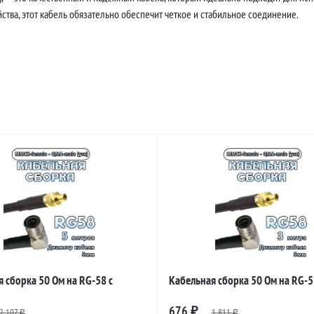
тва, этот кабель обязательно обеспечит четкое и стабильное соединение.
 сборка 50 Ом на RG-58 с
Кабельная сборка 50 Ом на RG-5
и MMCX-female - QMA-male
разъемами MMCX-female - QMA-m
676
2 107
₽
1 811
₽
₽