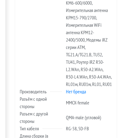
KM6-600/6000,
Измерительная антенна
KPM15-790/2700,
Измерительная WiFi
антенна KPM12-
2400/5000, Модемы iRZ
серии ATM,
TG21.A/TG21.B, TU32,
TU41, Роутер iRZ R50-
L2.WAn, R50-A2.WAn,
R50-L4.WAn, R50-A4.WAn,
RL01w, RU01w, RL01, RU01
Производитель
Нет бренда
Разъём с одной
MMCX-female
стороны
Разъем с другой
QMA-male (угловой)
стороны
Тип кабеля
RG-58, 5D-FB
Длина сборки (в