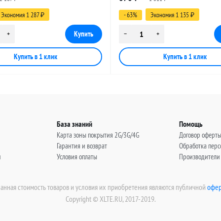
, 5 метров
(угловой), 3 метра
Экономия 1 287
- 63%
Экономия 1 135
₽
₽
База знаний
Помощь
Карта зоны покрытия 2G/3G/4G
Договор оферт
Гарантия и возврат
Обработка пер
н
Условия оплаты
Производители
занная стоимость товаров и условия их приобретения являются публичной
офер
Copyright © XLTE.RU, 2017-2019.