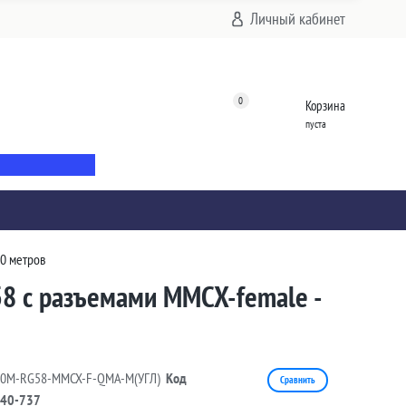
Личный кабинет
0
Корзина
пуста
10 метров
58 с разъемами MMCX-female -
10M-RG58-MMCX-F-QMA-M(УГЛ)
Код
Сравнить
40-737