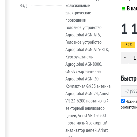
ВЭД
коаксиальные
В на
электрические
проводники
1 
Головное устройство
Agroglobal AGN AT5,
Головное устройство
- 59%
Agroglobal AGN AT5-RTK,
Курсоуказатель
Agroglobal AGN8000,
GNSS смарт-антенна
Быстр
Agroglobal AGN-30,
Компактная GNSS антенна
Agroglobal AGN 24, Arinst
VR 23-6200 портативный
Нажимая
соответств
векторный анализатор
цепей, Arinst VR 1-6200
портативный векторный
анализатор цепей, Arinst