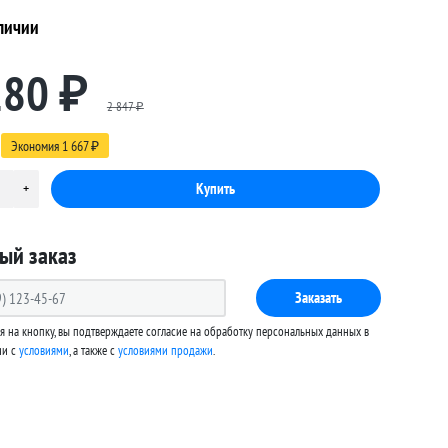
личии
180
₽
2 847
₽
Экономия
1 667
₽
ый заказ
Заказать
 на кнопку, вы подтверждаете согласие на обработку персональных данных в
ии с
условиями
, а также c
условиями продажи
.