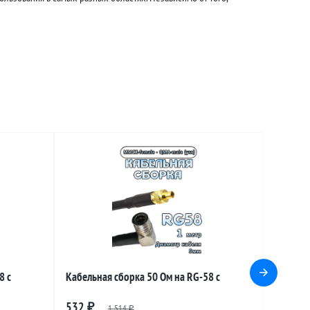
8 с
Кабельная сборка 50 Ом на RG-58 с
ale
разъемами MMCX-female - QMA-male
532
₽
1 514
₽