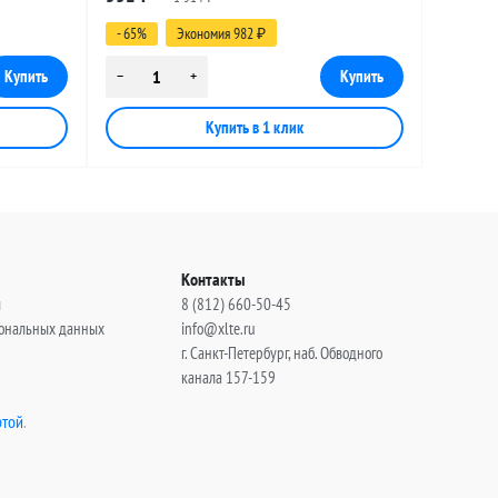
(угловой), 1 метр
- 65%
Экономия 982
₽
Контакты
ы
8 (812) 660-50-45
сональных данных
info@xlte.ru
г. Санкт-Петербург, наб. Обводного
канала 157-159
той
.