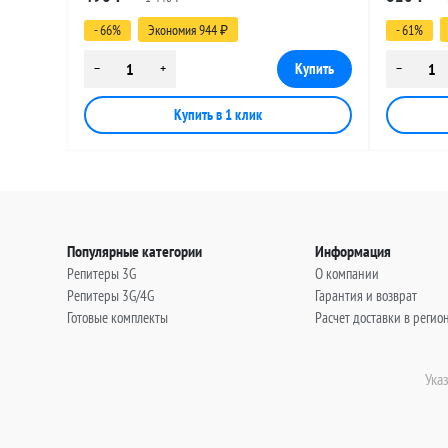
(угловой), 0,5 метра
(угловой)
- 66%
Экономия 944
- 61%
₽
Популярные категории
Информация
Репитеры 3G
О компании
Репитеры 3G/4G
Гарантия и возврат
Готовые комплекты
Расчет доставки в регио
Ука