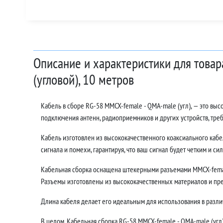
Описание и характеристики для това
(угловой), 10 метров
Кабель в сборе RG-58 MMCX-female - QMA-male (угл), — это вы
подключения антенн, радиоприемников и других устройств, тр
Кабель изготовлен из высококачественного коаксиального кабе
сигнала и помехи, гарантируя, что ваш сигнал будет четким и си
Кабельная сборка оснащена штекерными разъемами MMCX-female
Разъемы изготовлены из высококачественных материалов и пр
Длина кабеля делает его идеальным для использования в различ
В целом, Кабельная сборка RG-58 MMCX-female - QMA-male (угл)