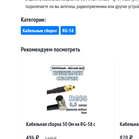
подключаете ли вы антенны, радиоприемники или другие устройс
Категории:
Кабельные сборки
RG-58
Рекомендуем посмотреть
Кабельная сборка 50 Ом на RG-58 с
Кабельная
разъемами MMCX-female - QMA-male
разъемам
496
820
₽
1 440
₽
₽