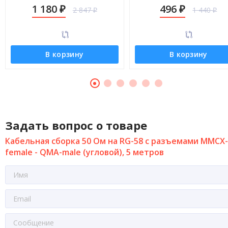
QMA-male (угловой), 10 метров
QMA-male (угловой), 0,5 ме
1 180
496
2 847
1 440
₽
₽
₽
₽
В корзину
В корзину
Задать вопрос о товаре
Кабельная сборка 50 Ом на RG-58 с разъемами MMCX-
female - QMA-male (угловой), 5 метров