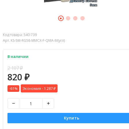
Код товара:
540-739
Арт. KS-5M-RG58-MMCX-F-QMA-M(угл)
В наличии
2 107
₽
820
₽
-61%
Экономия -
1 287
₽
Купить