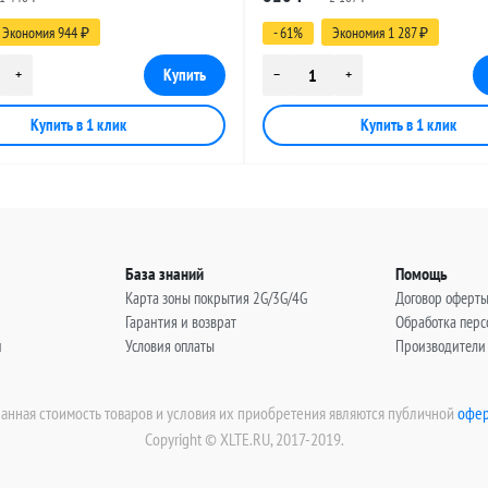
, 0,5 метра
(угловой), 5 метров
Экономия 944
- 61%
Экономия 1 287
₽
₽
База знаний
Помощь
Карта зоны покрытия 2G/3G/4G
Договор оферт
Гарантия и возврат
Обработка пер
н
Условия оплаты
Производители
занная стоимость товаров и условия их приобретения являются публичной
офер
Copyright © XLTE.RU, 2017-2019.