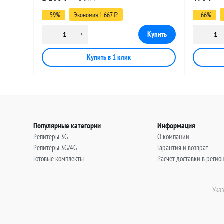
(угловой), 10 метров
(угловой)
- 59%
Экономия 1 667
- 66%
₽
Популярные категории
Информация
Репитеры 3G
О компании
Репитеры 3G/4G
Гарантия и возврат
Готовые комплекты
Расчет доставки в регио
Ука