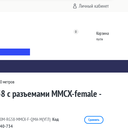
Личный кабинет
0
Корзина
пуста
20 метров
58 с разъемами MMCX-female -
20M-RG58-MMCX-F-QMA-M(УГЛ)
Код
Сравнить
40-734