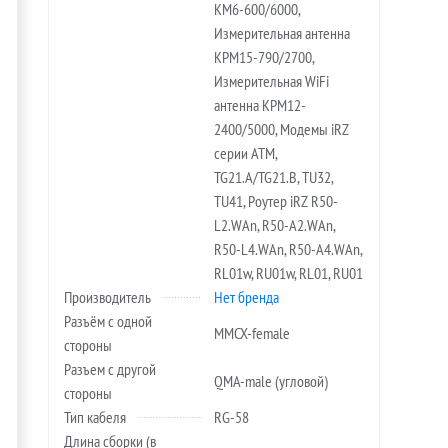
KM6-600/6000,
Измерительная антенна
KPM15-790/2700,
Измерительная WiFi
антенна KPM12-
2400/5000, Модемы iRZ
серии ATM,
TG21.A/TG21.B, TU32,
TU41, Роутер iRZ R50-
L2.WAn, R50-A2.WAn,
R50-L4.WAn, R50-A4.WAn,
RL01w, RU01w, RL01, RU01
Производитель
Нет бренда
Разъём с одной
MMCX-female
стороны
Разъем с другой
QMA-male (угловой)
стороны
Тип кабеля
RG-58
Длина сборки (в