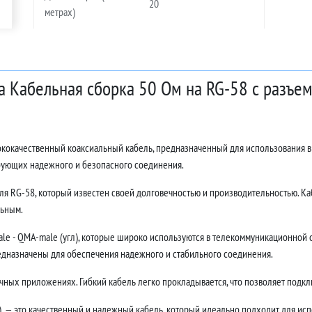
20
метрах)
ра Кабельная сборка 50 Ом на RG-58 с разъ
сококачественный коаксиальный кабель, предназначенный для использования 
ебующих надежного и безопасного соединения.
ля RG-58, который известен своей долговечностью и производительностью. Каб
льным.
 - QMA-male (угл), которые широко используются в телекоммуникационной от
едназначены для обеспечения надежного и стабильного соединения.
ных приложениях. Гибкий кабель легко прокладывается, что позволяет подклю
, — это качественный и надежный кабель, который идеально подходит для исп