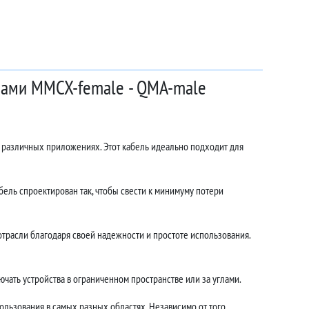
емами MMCX-female - QMA-male
в различных приложениях. Этот кабель идеально подходит для
ель спроектирован так, чтобы свести к минимуму потери
расли благодаря своей надежности и простоте использования.
чать устройства в ограниченном пространстве или за углами.
ользования в самых разных областях. Независимо от того,