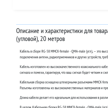
Описание и характеристики для това
(угловой), 20 метров
Кабель в сборе RG-58 MMCX-female - QMA-male (угл), — это вы
подключения антенн, радиоприемников и других устройств, тр
Кабель изготовлен из высококачественного коаксиального кабе
сигнала и помехи, гарантируя, что ваш сигнал будет четким и си
Кабельная сборка оснащена штекерными разъемами MMCX-female
Разъемы изготовлены из высококачественных материалов и пр
Длина кабеля делает его идеальным для использования в различ
В целом, Кабельная сборка RG-58 MMCX-female - QMA-male (угл)