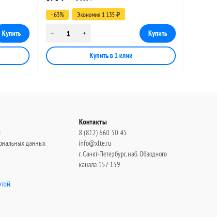
(угловой), 3 метра
- 63%
Экономия 1 135
₽
Контакты
ы
8 (812) 660-50-45
сональных данных
info@xlte.ru
г. Санкт-Петербург, наб. Обводного
канала 157-159
той
.