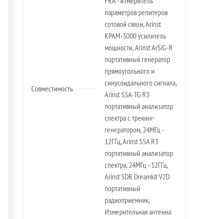
FRA - измеритель
параметров репитеров
сотовой связи, Arinst
KPAM-3000 усилитель
мощности, Arinst ArSiG-R
портативный генератор
прямоугольного и
синусоидального сигнала,
Совместимость
Arinst SSA-TG R3
портативный анализатор
спектра с трекинг-
генератором, 24МГц -
12ГГц, Arinst SSA R3
портативный анализатор
спектра, 24МГц - 12ГГц,
Arinst SDR Dreamkit V2D
портативный
радиоприемник,
Измерительная антенна