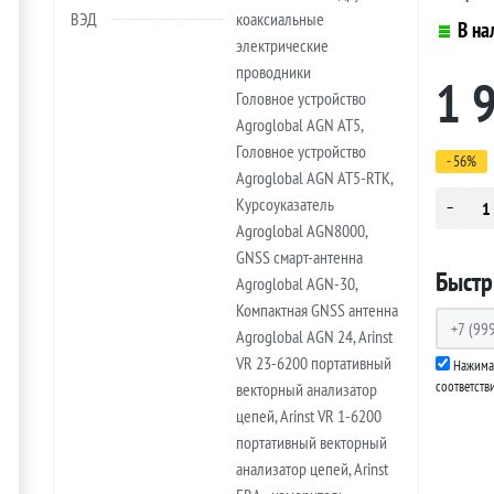
ВЭД
коаксиальные
В на
электрические
проводники
1 
Головное устройство
Agroglobal AGN AT5,
Головное устройство
- 56%
Agroglobal AGN AT5-RTK,
Курсоуказатель
Agroglobal AGN8000,
GNSS смарт-антенна
Быстр
Agroglobal AGN-30,
Компактная GNSS антенна
Agroglobal AGN 24, Arinst
VR 23-6200 портативный
Нажимая
соответств
векторный анализатор
цепей, Arinst VR 1-6200
портативный векторный
анализатор цепей, Arinst