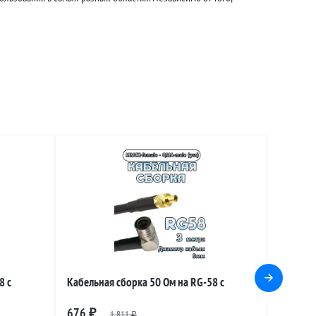
8 с
Кабельная сборка 50 Ом на RG-58 с
ale
разъемами MMCX-female - QMA-male
676
₽
1 811
₽