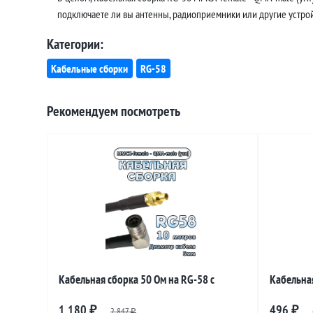
подключаете ли вы антенны, радиоприемники или другие устройс
Категории:
Кабельные сборки
RG-58
Рекомендуем посмотреть
Кабельная сборка 50 Ом на RG-58 с
Кабельная
разъемами MMCX-female - QMA-male
разъемам
1 180
496
₽
2 847
₽
₽