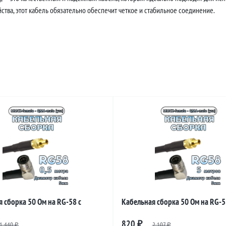
тва, этот кабель обязательно обеспечит четкое и стабильное соединение.
 сборка 50 Ом на RG-58 с
Кабельная сборка 50 Ом на RG-5
и MMCX-female - QMA-male
разъемами MMCX-female - QMA-m
820
1 440
₽
2 107
₽
₽