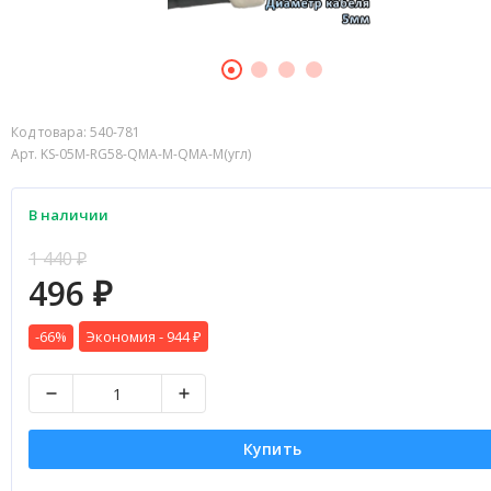
Код товара:
540-781
Арт. KS-05M-RG58-QMA-M-QMA-M(угл)
В наличии
1 440
₽
496
₽
-66%
Экономия -
944
₽
Купить