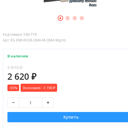
Код товара:
540-779
Арт. KS-30M-RG58-QMA-M-QMA-M(угл)
В наличии
5 810
₽
2 620
₽
-55%
Экономия -
3 190
₽
Купить