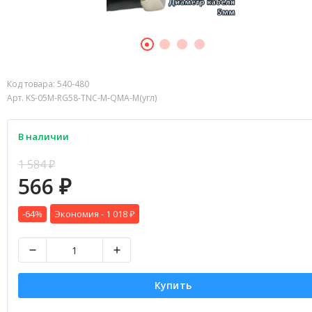
Код товара:
540-480
Арт. KS-05M-RG58-TNC-M-QMA-M(угл)
В наличии
1 584
₽
566
₽
-64%
Экономия -
1 018
₽
Купить