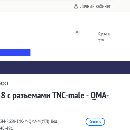
Личный кабинет
0
Корзина
пуста
етров
58 с разъемами TNC-male - QMA-
13M-RG58-TNC-M-QMA-M(УГЛ)
Код
Сравнить
40-491