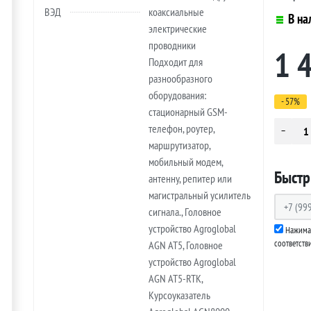
ВЭД
коаксиальные
В на
электрические
проводники
1 
Подходит для
разнообразного
оборудования:
- 57%
стационарный GSM-
телефон, роутер,
маршрутизатор,
мобильный модем,
Быстр
антенну, репитер или
магистральный усилитель
сигнала., Головное
устройство Agroglobal
Нажимая
соответств
AGN AT5, Головное
устройство Agroglobal
AGN AT5-RTK,
Курсоуказатель