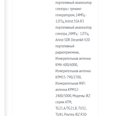
портативный анализатор
спектра с трекинг-
генератором, 24МГц -
12ГГц, Arinst SSA R3
портативный анализатор
спектра, 24МГц - 12ГГц,
Arinst SDR Dreamkit V2D
портативный
радиоприемник,
Измерительная антенна
KM6-600/6000,
Измерительная антенна
KPM15-790/2700,
Измерительная WiFi
антенна KPM12-
2400/5000, Модемы iRZ
серии ATM,
TG21.A/TG21.B, TU32,
TU41, Роутер iRZ R50-