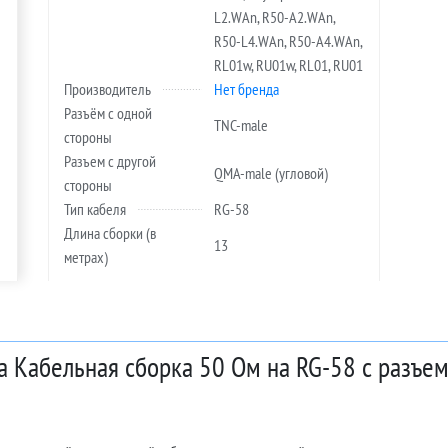
L2.WAn, R50-A2.WAn,
R50-L4.WAn, R50-A4.WAn,
RL01w, RU01w, RL01, RU01
Производитель
Нет бренда
Разъём с одной
TNC-male
стороны
Разъем с другой
QMA-male (угловой)
стороны
Тип кабеля
RG-58
Длина сборки (в
13
метрах)
а Кабельная сборка 50 Ом на RG-58 с разъем