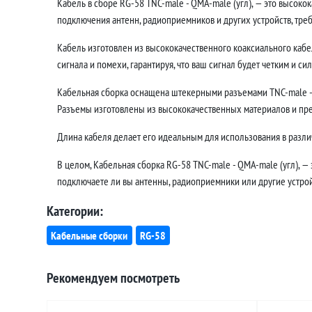
Кабель в сборе RG-58 TNC-male - QMA-male (угл), — это высок
подключения антенн, радиоприемников и других устройств, тр
Кабель изготовлен из высококачественного коаксиального кабе
сигнала и помехи, гарантируя, что ваш сигнал будет четким и си
Кабельная сборка оснащена штекерными разъемами TNC-male - 
Разъемы изготовлены из высококачественных материалов и пр
Длина кабеля делает его идеальным для использования в различ
В целом, Кабельная сборка RG-58 TNC-male - QMA-male (угл), —
подключаете ли вы антенны, радиоприемники или другие устройс
Категории:
Кабельные сборки
RG-58
Рекомендуем посмотреть