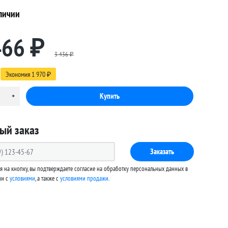
личии
466
₽
3 436
₽
Экономия
1 970
₽
ый заказ
Заказать
 на кнопку, вы подтверждаете согласие на обработку персональных данных в
ии с
условиями
, а также c
условиями продажи
.