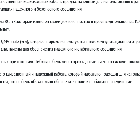
окачественный коаксиальный кабель, предназначенный для использования в ра
ебующих надежного и безопасного соединения.
ля RG-58, который известен своей долговечностью и производительностью. Каб
льным.
QMA-male (угл), которые широко используются в телекоммуникационной отрас
едназначены для обеспечения надежного и стабильного соединения.
ных приложениях. Гибкий кабель легко прокладывается, что позволяет подклю
 это качественный и надежный кабель, который идеально подходит для использ
тва, этот кабель обязательно обеспечит четкое и стабильное соединение.