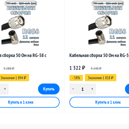
 сборка 50 Ом на RG-58 с
Кабельная сборка 50 Ом на RG-5
 TNC-male - QMA-male (угловой),
разъемами TNC-male - QMA-male (
1 322
3 288
₽
3 140
в
11 метров
₽
₽
Экономия 1 894
- 58%
Экономия 1 818
₽
₽