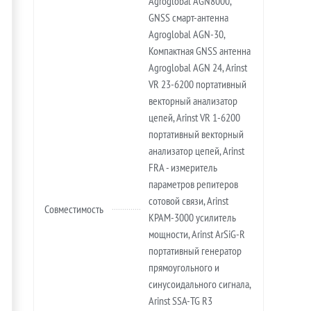
Agroglobal AGN8000,
GNSS смарт-антенна
Agroglobal AGN-30,
Компактная GNSS антенна
Agroglobal AGN 24, Arinst
VR 23-6200 портативный
векторный анализатор
цепей, Arinst VR 1-6200
портативный векторный
анализатор цепей, Arinst
FRA - измеритель
параметров репитеров
сотовой связи, Arinst
Совместимость
KPAM-3000 усилитель
мощности, Arinst ArSiG-R
портативный генератор
прямоугольного и
синусоидального сигнала,
Arinst SSA-TG R3