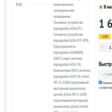
ВЭД
коаксиальные
В на
электрические
проводники
1 
Головное устройство
Agroglobal AGN AT5,
Головное устройство
- 64%
Agroglobal AGN AT5-RTK,
Курсоуказатель
Agroglobal AGN8000,
GNSS смарт-антенна
Быстр
Agroglobal AGN-30,
Компактная GNSS антенна
Agroglobal AGN 24, Arinst
VR 23-6200 портативный
Нажимая
соответств
векторный анализатор
цепей, Arinst VR 1-6200
портативный векторный
анализатор цепей, Arinst