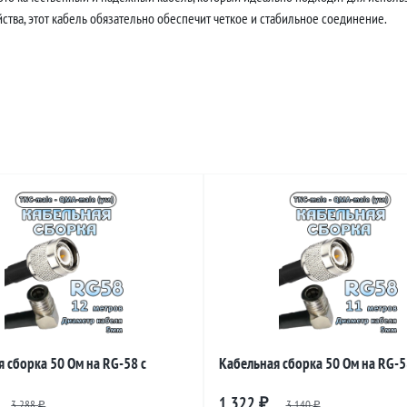
тва, этот кабель обязательно обеспечит четкое и стабильное соединение.
 сборка 50 Ом на RG-58 с
Кабельная сборка 50 Ом на RG-5
 TNC-male - QMA-male (угловой),
разъемами TNC-male - QMA-male (
1 322
3 288
₽
3 140
₽
₽