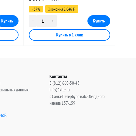
14 метров
- 57%
Экономия 2 046
₽
Контакты
ы
8 (812) 660-50-45
сональных данных
info@xlte.ru
г. Санкт-Петербург, наб. Обводного
канала 157-159
той
.