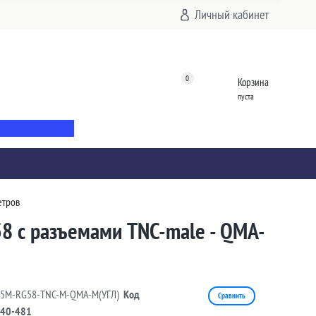
Личный кабинет
0
Корзина
пуста
етров
58 с разъемами TNC-male - QMA-
15M-RG58-TNC-M-QMA-M(УГЛ)
Код
Сравнить
40-481