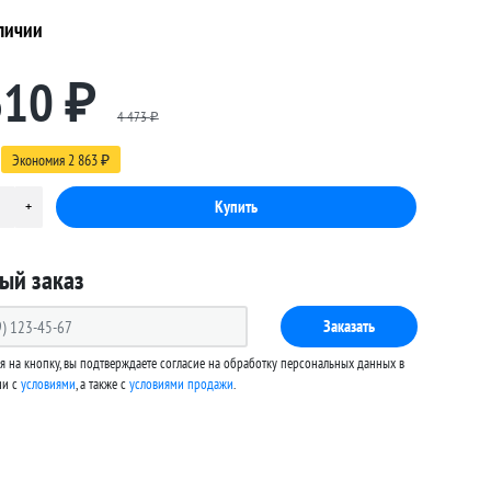
личии
610
₽
4 473
₽
Экономия
2 863
₽
ый заказ
Заказать
 на кнопку, вы подтверждаете согласие на обработку персональных данных в
ии с
условиями
, а также c
условиями продажи
.