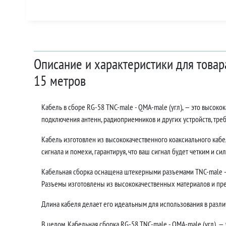
Описание и характеристики для товар
15 метров
Кабель в сборе RG-58 TNC-male - QMA-male (угл), — это высок
подключения антенн, радиоприемников и других устройств, тр
Кабель изготовлен из высококачественного коаксиального кабе
сигнала и помехи, гарантируя, что ваш сигнал будет четким и си
Кабельная сборка оснащена штекерными разъемами TNC-male - 
Разъемы изготовлены из высококачественных материалов и пр
Длина кабеля делает его идеальным для использования в различ
В целом, Кабельная сборка RG-58 TNC-male - QMA-male (угл), —