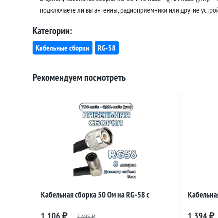
подключаете ли вы антенны, радиоприемники или другие устройс
Категории:
Кабельные сборки
RG-58
Рекомендуем посмотреть
Кабельная сборка 50 Ом на RG-58 с
Кабельная
разъемами TNC-male - QMA-male (угловой),
разъемами
1 106
1 394
₽
2 695
₽
₽