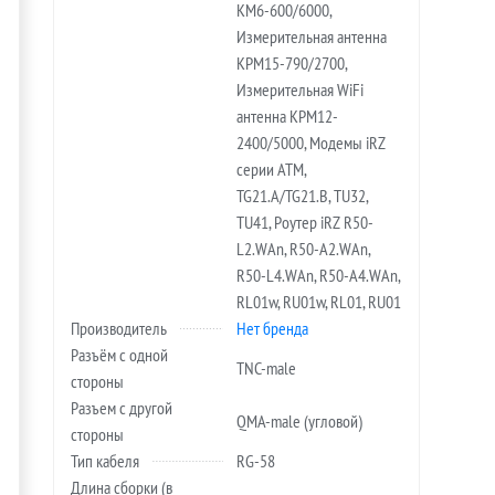
KM6-600/6000,
Измерительная антенна
KPM15-790/2700,
Измерительная WiFi
антенна KPM12-
2400/5000, Модемы iRZ
серии ATM,
TG21.A/TG21.B, TU32,
TU41, Роутер iRZ R50-
L2.WAn, R50-A2.WAn,
R50-L4.WAn, R50-A4.WAn,
RL01w, RU01w, RL01, RU01
Производитель
Нет бренда
Разъём с одной
TNC-male
стороны
Разъем с другой
QMA-male (угловой)
стороны
Тип кабеля
RG-58
Длина сборки (в