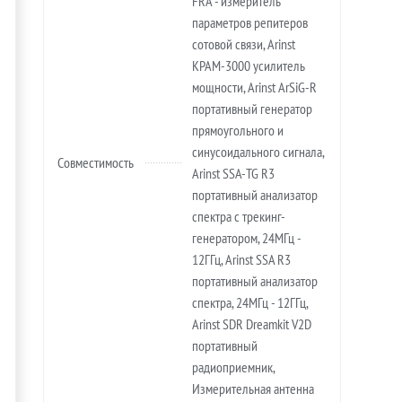
FRA - измеритель
параметров репитеров
сотовой связи, Arinst
KPAM-3000 усилитель
мощности, Arinst ArSiG-R
портативный генератор
прямоугольного и
синусоидального сигнала,
Совместимость
Arinst SSA-TG R3
портативный анализатор
спектра с трекинг-
генератором, 24МГц -
12ГГц, Arinst SSA R3
портативный анализатор
спектра, 24МГц - 12ГГц,
Arinst SDR Dreamkit V2D
портативный
радиоприемник,
Измерительная антенна