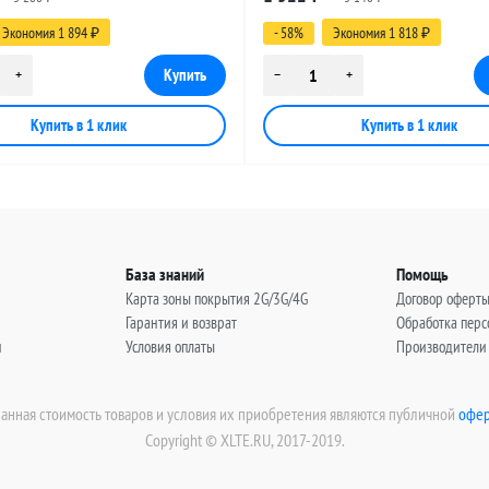
в
11 метров
Экономия 1 894
- 58%
Экономия 1 818
₽
₽
База знаний
Помощь
Карта зоны покрытия 2G/3G/4G
Договор оферт
Гарантия и возврат
Обработка пер
н
Условия оплаты
Производители
занная стоимость товаров и условия их приобретения являются публичной
офер
Copyright © XLTE.RU, 2017-2019.