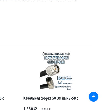
8 с
Кабельная сборка 50 Ом на RG-58 с
угловой),
разъемами TNC-male - QMA-male (угловой),
1 538
₽
3 584
₽