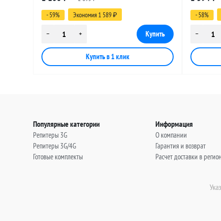
8 метров
12 метро
- 59%
Экономия 1 589
- 58%
₽
Популярные категории
Информация
Репитеры 3G
О компании
Репитеры 3G/4G
Гарантия и возврат
Готовые комплекты
Расчет доставки в регио
Ука