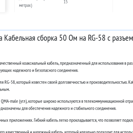
15
метрах)
а Кабельная сборка 50 Ом на RG-58 с разъем
окачественный коаксиальный кабель, предназначенный для использования в ра
ебующих надежного и безопасного соединения.
ля RG-58, который известен своей долговечностью и производительностью. Каб
льным.
QMA-male (угл), которые широко используются в телекоммуникационной отрас
едназначены для обеспечения надежного и стабильного соединения.
ных приложениях. Гибкий кабель легко прокладывается, что позволяет подклю
 это качественный и надежный кабель, который идеально подходит для использ