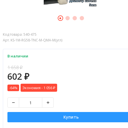
Код товара:
540-475
Арт. KS-1M-RG58-TNC-M-QMA-M(угл)
В наличии
1 658
₽
602
₽
-64%
Экономия -
1 056
₽
Купить