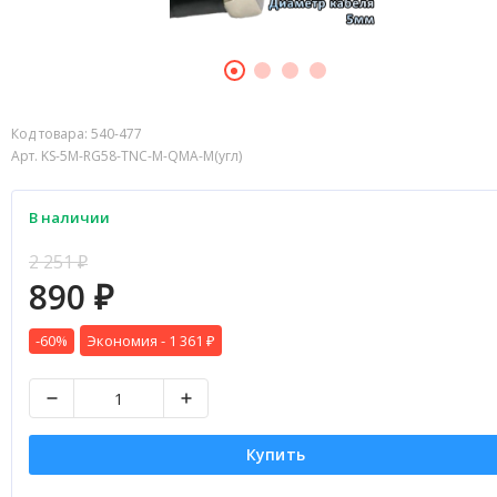
Код товара:
540-477
Арт. KS-5M-RG58-TNC-M-QMA-M(угл)
В наличии
2 251
₽
890
₽
-60%
Экономия -
1 361
₽
Купить